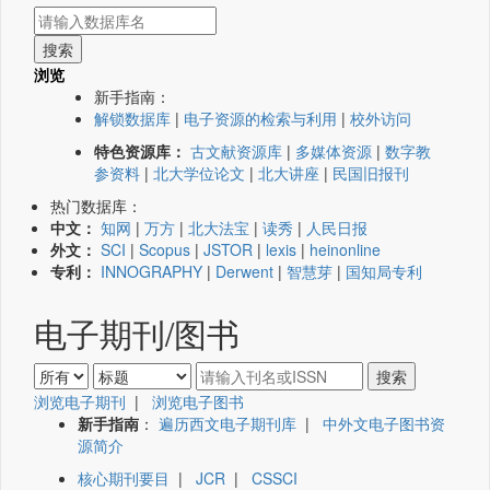
浏览
新手指南：
解锁数据库
|
电子资源的检索与利用
|
校外访问
特色资源库：
古文献资源库
|
多媒体资源
|
数字教
参资料
|
北大学位论文
|
北大讲座
|
民国旧报刊
热门数据库：
中文：
知网
|
万方
|
北大法宝
|
读秀
|
人民日报
外文：
SCI
|
Scopus
|
JSTOR
|
lexis
|
heinonline
专利：
INNOGRAPHY
|
Derwent
|
智慧芽
|
国知局专利
电子期刊/图书
浏览电子期刊
|
浏览电子图书
新手指南
：
遍历西文电子期刊库
|
中外文电子图书资
源简介
核心期刊要目
|
JCR
|
CSSCI