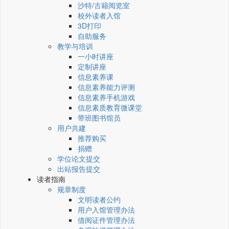
沙特/古籍阅览室
校外读者入馆
3D打印
自助服务
教学与培训
一小时讲座
定制讲座
信息素养课
信息素养能力评测
信息素养手机游戏
信息素质教育微课堂
带班图书馆员
用户共建
推荐购买
捐赠
学位论文提交
出站报告提交
读者指南
规章制度
文明读者公约
用户入馆管理办法
借阅证件管理办法