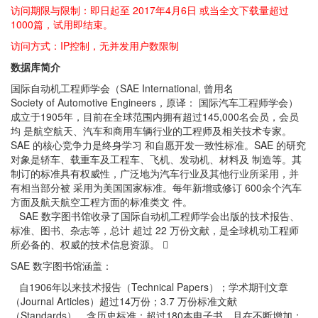
访问期限与限制：即日起至 2017年4月6日 或当全文下载量超过
1000篇，试用即结束。
访问方式：IP控制，无并发用户数限制
数据库简介
国际自动机工程师学会（SAE International, 曾用名
Society of Automotive Engineers，原译： 国际汽车工程师学会）
成立于1905年，目前在全球范围内拥有超过145,000名会员，会员
均 是航空航天、汽车和商用车辆行业的工程师及相关技术专家。
SAE 的核心竞争力是终身学习 和自愿开发一致性标准。SAE 的研究
对象是轿车、载重车及工程车、飞机、发动机、材料及 制造等。其
制订的标准具有权威性，广泛地为汽车行业及其他行业所采用，并
有相当部分被 采用为美国国家标准。每年新增或修订 600余个汽车
方面及航天航空工程方面的标准类文 件。
SAE 数字图书馆收录了国际自动机工程师学会出版的技术报告、
标准、图书、杂志等，总计 超过 22 万份文献，是全球机动工程师
所必备的、权威的技术信息资源。 
SAE 数字图书馆涵盖：
自1906年以来技术报告（Technical Papers）；学术期刊文章
（Journal Articles）超过14万份；3.7 万份标准文献
（Standards），含历史标准；超过180本电子书，且在不断增加；