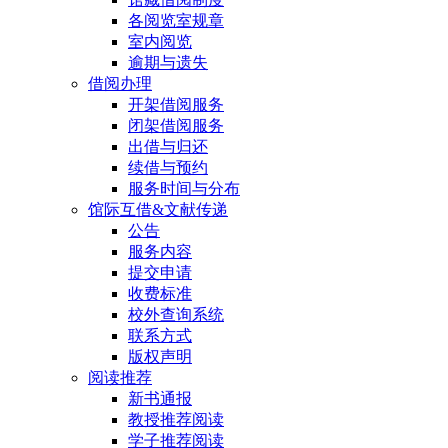
各阅览室规章
室内阅览
逾期与遗失
借阅办理
开架借阅服务
闭架借阅服务
出借与归还
续借与预约
服务时间与分布
馆际互借&文献传递
公告
服务内容
提交申请
收费标准
校外查询系统
联系方式
版权声明
阅读推荐
新书通报
教授推荐阅读
学子推荐阅读