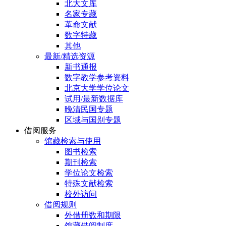
北大文库
名家专藏
革命文献
数字特藏
其他
最新/精选资源
新书通报
数字教学参考资料
北京大学学位论文
试用/最新数据库
晚清民国专题
区域与国别专题
借阅服务
馆藏检索与使用
图书检索
期刊检索
学位论文检索
特殊文献检索
校外访问
借阅规则
外借册数和期限
馆藏借阅制度