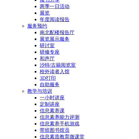
两季一日活动
展览
年度阅读报告
服务预约
南北配楼报告厅
展览展示服务
研讨室
研修专座
和声厅
沙特/古籍阅览室
校外读者入馆
3D打印
自助服务
教学与培训
一小时讲座
定制讲座
信息素养课
信息素养能力评测
信息素养手机游戏
带班图书馆员
信息素质教育微课堂