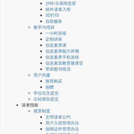
沙特/古籍阅览室
校外读者入馆
3D打印
自助服务
教学与培训
一小时讲座
定制讲座
信息素养课
信息素养能力评测
信息素养手机游戏
信息素质教育微课堂
带班图书馆员
用户共建
推荐购买
捐赠
学位论文提交
出站报告提交
读者指南
规章制度
文明读者公约
用户入馆管理办法
借阅证件管理办法