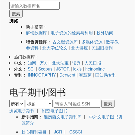
浏览
新手指南：
解锁数据库
|
电子资源的检索与利用
|
校外访问
特色资源库：
古文献资源库
|
多媒体资源
|
数字教
参资料
|
北大学位论文
|
北大讲座
|
民国旧报刊
热门数据库：
中文：
知网
|
万方
|
北大法宝
|
读秀
|
人民日报
外文：
SCI
|
Scopus
|
JSTOR
|
lexis
|
heinonline
专利：
INNOGRAPHY
|
Derwent
|
智慧芽
|
国知局专利
电子期刊/图书
浏览电子期刊
|
浏览电子图书
新手指南
：
遍历西文电子期刊库
|
中外文电子图书资
源简介
核心期刊要目
|
JCR
|
CSSCI