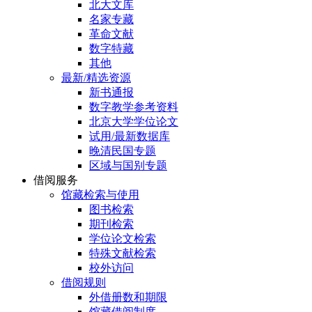
北大文库
名家专藏
革命文献
数字特藏
其他
最新/精选资源
新书通报
数字教学参考资料
北京大学学位论文
试用/最新数据库
晚清民国专题
区域与国别专题
借阅服务
馆藏检索与使用
图书检索
期刊检索
学位论文检索
特殊文献检索
校外访问
借阅规则
外借册数和期限
馆藏借阅制度