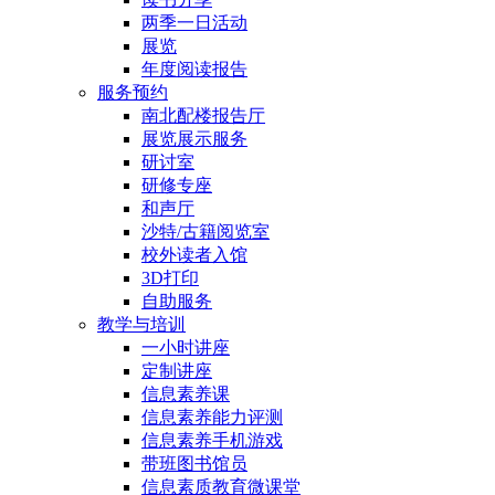
两季一日活动
展览
年度阅读报告
服务预约
南北配楼报告厅
展览展示服务
研讨室
研修专座
和声厅
沙特/古籍阅览室
校外读者入馆
3D打印
自助服务
教学与培训
一小时讲座
定制讲座
信息素养课
信息素养能力评测
信息素养手机游戏
带班图书馆员
信息素质教育微课堂