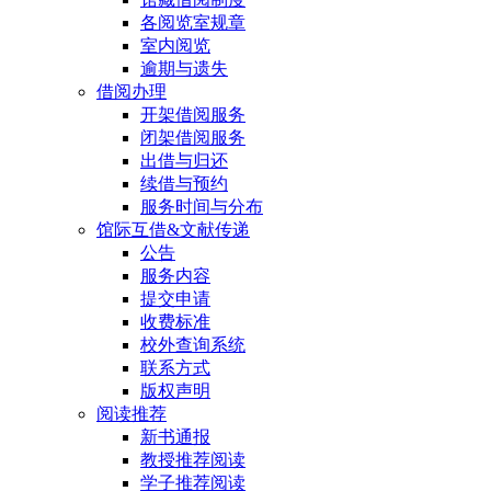
各阅览室规章
室内阅览
逾期与遗失
借阅办理
开架借阅服务
闭架借阅服务
出借与归还
续借与预约
服务时间与分布
馆际互借&文献传递
公告
服务内容
提交申请
收费标准
校外查询系统
联系方式
版权声明
阅读推荐
新书通报
教授推荐阅读
学子推荐阅读