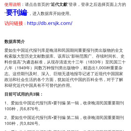
使用说明
：请点击首页的“
近代文獻
”登录，登录之后选择页面上方的
要刊編
“
”，进入数据库开始使用。
http://db.ersjk.com/
访问链接
：
数据库简介
爱如生中国近代报刊库是晚清和民国期间重要报刊类出版物的全文
检索版大型历史文献数据库。该库以“影响范围广、存续时间长、史
料价值高”为遴选标准，从现存清道光十三年（1833年）至民国三十
八年（1949年）间数万种报刊类出版物中，精选出1,000种重要杂
志。这些期刊及时、深入、巨细无遗地报导记述了近现代中国国家
政治和社会生活的各个方面，犹如近代中国的百科全书，对于了解
和研究近代中国具有不可替代的作用。
目前可试用的共3
辑：
1、爱如生中国近代报刊库•要刊编·第一辑，收录晚清民国重要期刊
100种，共6,876号。
2、爱如生中国近代报刊库•要刊编·第二辑，收录晚清民国重要期刊
100种，共3,826号。