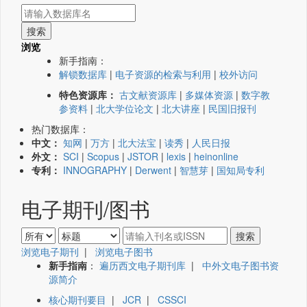
浏览
新手指南：
解锁数据库
|
电子资源的检索与利用
|
校外访问
特色资源库：
古文献资源库
|
多媒体资源
|
数字教
参资料
|
北大学位论文
|
北大讲座
|
民国旧报刊
热门数据库：
中文：
知网
|
万方
|
北大法宝
|
读秀
|
人民日报
外文：
SCI
|
Scopus
|
JSTOR
|
lexis
|
heinonline
专利：
INNOGRAPHY
|
Derwent
|
智慧芽
|
国知局专利
电子期刊/图书
浏览电子期刊
|
浏览电子图书
新手指南
：
遍历西文电子期刊库
|
中外文电子图书资
源简介
核心期刊要目
|
JCR
|
CSSCI