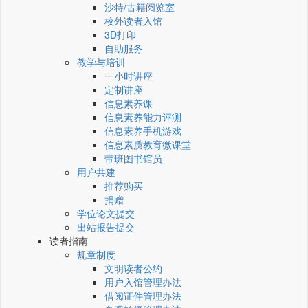
沙特/古籍阅览室
校外读者入馆
3D打印
自助服务
教学与培训
一小时讲座
定制讲座
信息素养课
信息素养能力评测
信息素养手机游戏
信息素质教育微课堂
带班图书馆员
用户共建
推荐购买
捐赠
学位论文提交
出站报告提交
读者指南
规章制度
文明读者公约
用户入馆管理办法
借阅证件管理办法