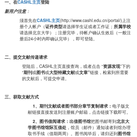
一、在
CASHL
主页
登陆
新用户注意
：
须首先在
CASHL
主页
(http://www.cashl.edu.cn/portal/)上注
册个人帐户（
证件类型
请选择学生证或者工作证；
所属学校
请选择北京大学）；注册完毕，待帐户确认生效后（一般注
册后24小时内即确认完毕），即可登陆。
二、提交文献传递请求
登陆后，CASHL主页直接查询，或者点击 “
资源发现
”下的
“
期刊
或
图书
或
大型特藏文献
或
文章”
链接，检索到所需要
的文献后，可提交申请。
三、获取文献方式
1
、期刊文献或者图书部分章节复制请求：
电子版文
献链接直接发送到注册账户邮箱，点击链接下载即可。
2
、图书借阅请求：
出借图书馆
把图书邮寄到
北京大
学图书馆馆际互借处
，馆员（邮件）通知读者到馆办理
取书手续（借期两周）。图书阅毕后，请归还到
图书馆