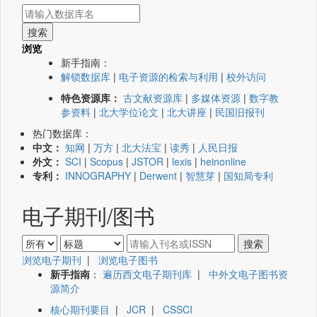
浏览
新手指南：
解锁数据库
|
电子资源的检索与利用
|
校外访问
特色资源库：
古文献资源库
|
多媒体资源
|
数字教
参资料
|
北大学位论文
|
北大讲座
|
民国旧报刊
热门数据库：
中文：
知网
|
万方
|
北大法宝
|
读秀
|
人民日报
外文：
SCI
|
Scopus
|
JSTOR
|
lexis
|
heinonline
专利：
INNOGRAPHY
|
Derwent
|
智慧芽
|
国知局专利
电子期刊/图书
浏览电子期刊
|
浏览电子图书
新手指南
：
遍历西文电子期刊库
|
中外文电子图书资
源简介
核心期刊要目
|
JCR
|
CSSCI