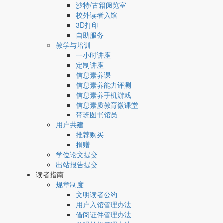
沙特/古籍阅览室
校外读者入馆
3D打印
自助服务
教学与培训
一小时讲座
定制讲座
信息素养课
信息素养能力评测
信息素养手机游戏
信息素质教育微课堂
带班图书馆员
用户共建
推荐购买
捐赠
学位论文提交
出站报告提交
读者指南
规章制度
文明读者公约
用户入馆管理办法
借阅证件管理办法