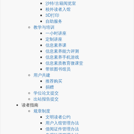
沙特/古籍阅览室
校外读者入馆
3D打印
自助服务
教学与培训
一小时讲座
定制讲座
信息素养课
信息素养能力评测
信息素养手机游戏
信息素质教育微课堂
带班图书馆员
用户共建
推荐购买
捐赠
学位论文提交
出站报告提交
读者指南
规章制度
文明读者公约
用户入馆管理办法
借阅证件管理办法