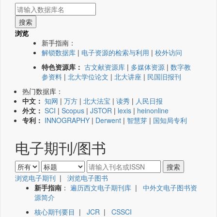
浏览
新手指南：
解锁数据库
|
电子资源的检索与利用
|
校外访问
特色资源库：
古文献资源库
|
多媒体资源
|
数字教
参资料
|
北大学位论文
|
北大讲座
|
民国旧报刊
热门数据库：
中文：
知网
|
万方
|
北大法宝
|
读秀
|
人民日报
外文：
SCI
|
Scopus
|
JSTOR
|
lexis
|
heinonline
专利：
INNOGRAPHY
|
Derwent
|
智慧芽
|
国知局专利
电子期刊/图书
浏览电子期刊
|
浏览电子图书
新手指南
：
遍历西文电子期刊库
|
中外文电子图书资
源简介
核心期刊要目
|
JCR
|
CSSCI