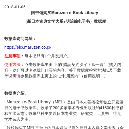
2018-01-05
图书馆购买Maruzen e-Book Library
（新日本古典文学大系+明治編电子书）数据库
数据库访问网址：
https://elib.maruzen.co.jp/
注意事项
：
每本书只有1个并发用户。
使用方法
：点击数据库主页 上的“購読契約タイトル一覧”（购入内
容一览）可以浏览我们购买的内容。关于数据库检索方法以及下载
等说明请参见数据库主页上的“ご利用案内”（使用说明）。
数据库介绍:
Maruzen e-Book Library（MEL）是由日本丸善雄松堂独立开发运
行的电子书数据库。收录了200多家学术专业出版社约41600种书籍
和学术杂志，收录品种主要以日本专业类、研究类、工具书、往期
学术杂志为主。
我校购买了MEL平台上的日本岩波书店的新日本古典文学大系（全