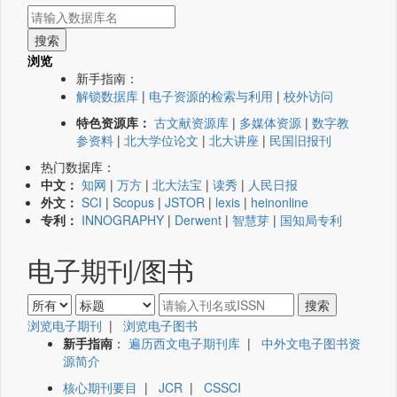
浏览
新手指南：
解锁数据库
|
电子资源的检索与利用
|
校外访问
特色资源库：
古文献资源库
|
多媒体资源
|
数字教
参资料
|
北大学位论文
|
北大讲座
|
民国旧报刊
热门数据库：
中文：
知网
|
万方
|
北大法宝
|
读秀
|
人民日报
外文：
SCI
|
Scopus
|
JSTOR
|
lexis
|
heinonline
专利：
INNOGRAPHY
|
Derwent
|
智慧芽
|
国知局专利
电子期刊/图书
浏览电子期刊
|
浏览电子图书
新手指南
：
遍历西文电子期刊库
|
中外文电子图书资
源简介
核心期刊要目
|
JCR
|
CSSCI