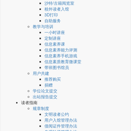
沙特/古籍阅览室
校外读者入馆
3D打印
自助服务
教学与培训
一小时讲座
定制讲座
信息素养课
信息素养能力评测
信息素养手机游戏
信息素质教育微课堂
带班图书馆员
用户共建
推荐购买
捐赠
学位论文提交
出站报告提交
读者指南
规章制度
文明读者公约
用户入馆管理办法
借阅证件管理办法