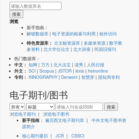
浏览
新手指南：
解锁数据库
|
电子资源的检索与利用
|
校外访问
特色资源库：
古文献资源库
|
多媒体资源
|
数字教
参资料
|
北大学位论文
|
北大讲座
|
民国旧报刊
热门数据库：
中文：
知网
|
万方
|
北大法宝
|
读秀
|
人民日报
外文：
SCI
|
Scopus
|
JSTOR
|
lexis
|
heinonline
专利：
INNOGRAPHY
|
Derwent
|
智慧芽
|
国知局专利
电子期刊/图书
浏览电子期刊
|
浏览电子图书
新手指南
：
遍历西文电子期刊库
|
中外文电子图书资
源简介
核心期刊要目
|
JCR
|
CSSCI