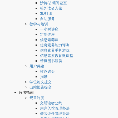
沙特/古籍阅览室
校外读者入馆
3D打印
自助服务
教学与培训
一小时讲座
定制讲座
信息素养课
信息素养能力评测
信息素养手机游戏
信息素质教育微课堂
带班图书馆员
用户共建
推荐购买
捐赠
学位论文提交
出站报告提交
读者指南
规章制度
文明读者公约
用户入馆管理办法
借阅证件管理办法