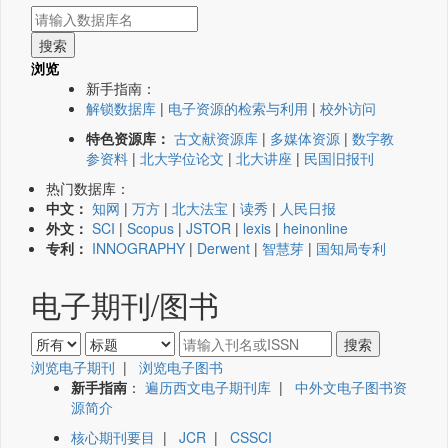
浏览
新手指南：
解锁数据库
|
电子资源的检索与利用
|
校外访问
特色资源库：
古文献资源库
|
多媒体资源
|
数字教
参资料
|
北大学位论文
|
北大讲座
|
民国旧报刊
热门数据库：
中文：
知网
|
万方
|
北大法宝
|
读秀
|
人民日报
外文：
SCI
|
Scopus
|
JSTOR
|
lexis
|
heinonline
专利：
INNOGRAPHY
|
Derwent
|
智慧芽
|
国知局专利
电子期刊/图书
浏览电子期刊
|
浏览电子图书
新手指南
：
遍历西文电子期刊库
|
中外文电子图书资
源简介
核心期刊要目
|
JCR
|
CSSCI