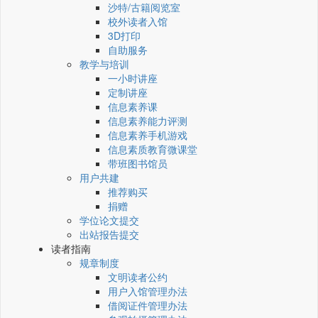
沙特/古籍阅览室
校外读者入馆
3D打印
自助服务
教学与培训
一小时讲座
定制讲座
信息素养课
信息素养能力评测
信息素养手机游戏
信息素质教育微课堂
带班图书馆员
用户共建
推荐购买
捐赠
学位论文提交
出站报告提交
读者指南
规章制度
文明读者公约
用户入馆管理办法
借阅证件管理办法