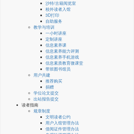
沙特/古籍阅览室
校外读者入馆
3D打印
自助服务
教学与培训
一小时讲座
定制讲座
信息素养课
信息素养能力评测
信息素养手机游戏
信息素质教育微课堂
带班图书馆员
用户共建
推荐购买
捐赠
学位论文提交
出站报告提交
读者指南
规章制度
文明读者公约
用户入馆管理办法
借阅证件管理办法