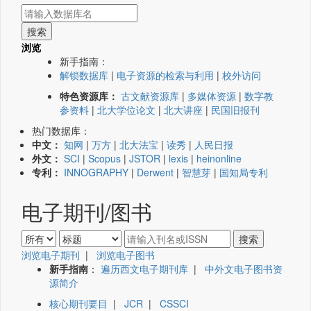
浏览
新手指南：
解锁数据库
|
电子资源的检索与利用
|
校外访问
特色资源库：
古文献资源库
|
多媒体资源
|
数字教
参资料
|
北大学位论文
|
北大讲座
|
民国旧报刊
热门数据库：
中文：
知网
|
万方
|
北大法宝
|
读秀
|
人民日报
外文：
SCI
|
Scopus
|
JSTOR
|
lexis
|
heinonline
专利：
INNOGRAPHY
|
Derwent
|
智慧芽
|
国知局专利
电子期刊/图书
浏览电子期刊
|
浏览电子图书
新手指南
：
遍历西文电子期刊库
|
中外文电子图书资
源简介
核心期刊要目
|
JCR
|
CSSCI