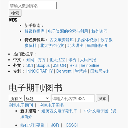
浏览
新手指南：
解锁数据库
|
电子资源的检索与利用
|
校外访问
特色资源库：
古文献资源库
|
多媒体资源
|
数字教
参资料
|
北大学位论文
|
北大讲座
|
民国旧报刊
热门数据库：
中文：
知网
|
万方
|
北大法宝
|
读秀
|
人民日报
外文：
SCI
|
Scopus
|
JSTOR
|
lexis
|
heinonline
专利：
INNOGRAPHY
|
Derwent
|
智慧芽
|
国知局专利
电子期刊/图书
浏览电子期刊
|
浏览电子图书
新手指南
：
遍历西文电子期刊库
|
中外文电子图书资
源简介
核心期刊要目
|
JCR
|
CSSCI