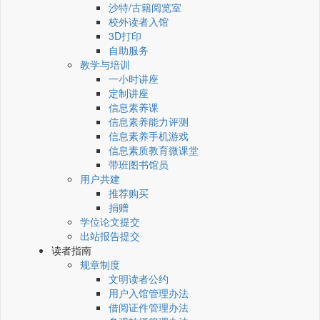
沙特/古籍阅览室
校外读者入馆
3D打印
自助服务
教学与培训
一小时讲座
定制讲座
信息素养课
信息素养能力评测
信息素养手机游戏
信息素质教育微课堂
带班图书馆员
用户共建
推荐购买
捐赠
学位论文提交
出站报告提交
读者指南
规章制度
文明读者公约
用户入馆管理办法
借阅证件管理办法