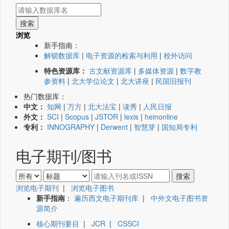
浏览
新手指南：
解锁数据库
|
电子资源的检索与利用
|
校外访问
特色资源库：
古文献资源库
|
多媒体资源
|
数字教
参资料
|
北大学位论文
|
北大讲座
|
民国旧报刊
热门数据库：
中文：
知网
|
万方
|
北大法宝
|
读秀
|
人民日报
外文：
SCI
|
Scopus
|
JSTOR
|
lexis
|
heinonline
专利：
INNOGRAPHY
|
Derwent
|
智慧芽
|
国知局专利
电子期刊/图书
浏览电子期刊
|
浏览电子图书
新手指南
：
遍历西文电子期刊库
|
中外文电子图书资
源简介
核心期刊要目
|
JCR
|
CSSCI