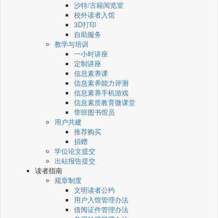
沙特/古籍阅览室
校外读者入馆
3D打印
自助服务
教学与培训
一小时讲座
定制讲座
信息素养课
信息素养能力评测
信息素养手机游戏
信息素质教育微课堂
带班图书馆员
用户共建
推荐购买
捐赠
学位论文提交
出站报告提交
读者指南
规章制度
文明读者公约
用户入馆管理办法
借阅证件管理办法