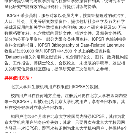
维护与提供研究与教学所需的社会科学数据资料档案，使研究者于
量化研究中能有效的运用资料，并提供训练与协助。
ICPSR 采会员制，服务对象以会员为主，搜集经整理过的政治学、
人口、社会、历史等研究数据资料，提供包括社会科学及行为科学
基础及应用的相关学科数据资料内容约6,000 个研究主题及50 万份
数据档案资料。包含数据的原始文件、描述文件、及相关文件档。
部分为公开使用资料，部分为限会员使用资料。ICPSR 也编制相关
资料文献的书目，ICPSR Bibliography of Data-Related Literature
收集超过39,000 笔与ICPSR 中4,500 个以上的数据资料集
(Datasets)相关的引用文献资料，包含期刊论文、图书、政府机构报
告、工作报告、博硕士论文、会议论文、未出版的手稿等。这些相
关的研究信息也相互链结，提供研究者二次使用时之参考。
具体使用方法：
- 北京大学师生按机构用户权限使用ICPSR的数据。
- 校内用户可在任何地方注册。注册后只要在北京大学校园网内登
录一次ICPSR，即被识别为北京大学机构用户，享有全部权限。其
后在校外登录时亦享受全部权限。
- 如用户连续6个月未在北京大学校园网内登录ICPSR，其作为北
京大学机构用户的身份将失效；其后，只要再次在北京大学校园网
内登录一次ICPSR，即再次被识别为北京大学机构用户，并保持6个