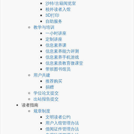
沙特/古籍阅览室
校外读者入馆
3D打印
自助服务
教学与培训
一小时讲座
定制讲座
信息素养课
信息素养能力评测
信息素养手机游戏
信息素质教育微课堂
带班图书馆员
用户共建
推荐购买
捐赠
学位论文提交
出站报告提交
读者指南
规章制度
文明读者公约
用户入馆管理办法
借阅证件管理办法