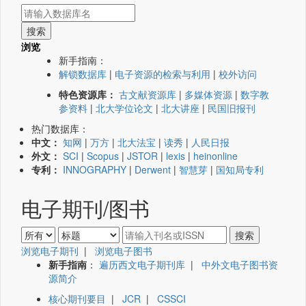
浏览
新手指南：
解锁数据库
|
电子资源的检索与利用
|
校外访问
特色资源库：
古文献资源库
|
多媒体资源
|
数字教
参资料
|
北大学位论文
|
北大讲座
|
民国旧报刊
热门数据库：
中文：
知网
|
万方
|
北大法宝
|
读秀
|
人民日报
外文：
SCI
|
Scopus
|
JSTOR
|
lexis
|
heinonline
专利：
INNOGRAPHY
|
Derwent
|
智慧芽
|
国知局专利
电子期刊/图书
浏览电子期刊
|
浏览电子图书
新手指南
：
遍历西文电子期刊库
|
中外文电子图书资
源简介
核心期刊要目
|
JCR
|
CSSCI