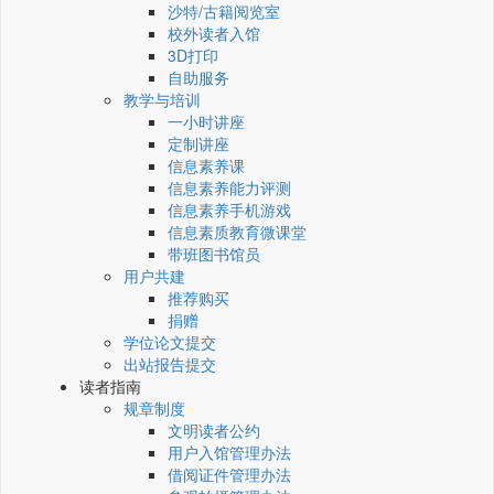
沙特/古籍阅览室
校外读者入馆
3D打印
自助服务
教学与培训
一小时讲座
定制讲座
信息素养课
信息素养能力评测
信息素养手机游戏
信息素质教育微课堂
带班图书馆员
用户共建
推荐购买
捐赠
学位论文提交
出站报告提交
读者指南
规章制度
文明读者公约
用户入馆管理办法
借阅证件管理办法