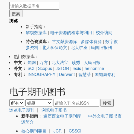
浏览
新手指南：
解锁数据库
|
电子资源的检索与利用
|
校外访问
特色资源库：
古文献资源库
|
多媒体资源
|
数字教
参资料
|
北大学位论文
|
北大讲座
|
民国旧报刊
热门数据库：
中文：
知网
|
万方
|
北大法宝
|
读秀
|
人民日报
外文：
SCI
|
Scopus
|
JSTOR
|
lexis
|
heinonline
专利：
INNOGRAPHY
|
Derwent
|
智慧芽
|
国知局专利
电子期刊/图书
浏览电子期刊
|
浏览电子图书
新手指南
：
遍历西文电子期刊库
|
中外文电子图书资
源简介
核心期刊要目
|
JCR
|
CSSCI