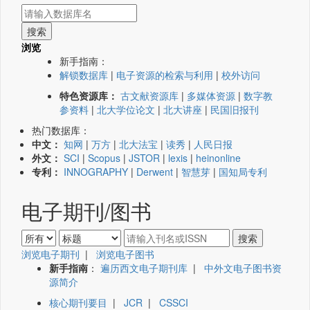
浏览
新手指南：
解锁数据库
|
电子资源的检索与利用
|
校外访问
特色资源库：
古文献资源库
|
多媒体资源
|
数字教
参资料
|
北大学位论文
|
北大讲座
|
民国旧报刊
热门数据库：
中文：
知网
|
万方
|
北大法宝
|
读秀
|
人民日报
外文：
SCI
|
Scopus
|
JSTOR
|
lexis
|
heinonline
专利：
INNOGRAPHY
|
Derwent
|
智慧芽
|
国知局专利
电子期刊/图书
浏览电子期刊
|
浏览电子图书
新手指南
：
遍历西文电子期刊库
|
中外文电子图书资
源简介
核心期刊要目
|
JCR
|
CSSCI