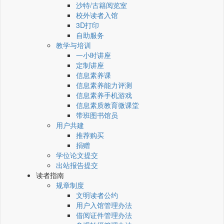
沙特/古籍阅览室
校外读者入馆
3D打印
自助服务
教学与培训
一小时讲座
定制讲座
信息素养课
信息素养能力评测
信息素养手机游戏
信息素质教育微课堂
带班图书馆员
用户共建
推荐购买
捐赠
学位论文提交
出站报告提交
读者指南
规章制度
文明读者公约
用户入馆管理办法
借阅证件管理办法