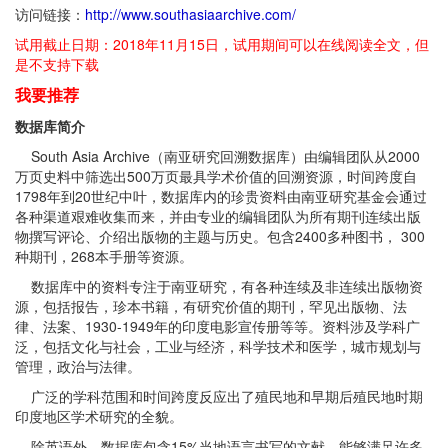
访问链接：
http://www.southasiaarchive.com/
试用截止日期：2018年11月15日，试用期间可以在线阅读全文，但
是不支持下载
我要推荐
数据库简介
South Asia Archive（南亚研究回溯数据库）由编辑团队从2000
万页史料中筛选出500万页最具学术价值的回溯资源，时间跨度自
1798年到20世纪中叶，数据库内的珍贵资料由南亚研究基金会通过
各种渠道艰难收集而来，并由专业的编辑团队为所有期刊连续出版
物撰写评论、介绍出版物的主题与历史。包含2400多种图书， 300
种期刊，268本手册等资源。
数据库中的资料专注于南亚研究，有各种连续及非连续出版物资
源，包括报告，珍本书籍，有研究价值的期刊，罕见出版物、法
律、法案、1930-1949年的印度电影宣传册等等。资料涉及学科广
泛，包括文化与社会，工业与经济，科学技术和医学，城市规划与
管理，政治与法律。
广泛的学科范围和时间跨度反应出了殖民地和早期后殖民地时期
印度地区学术研究的全貌。
除英语外，数据库包含15%当地语言书写的文献，能够满足许多