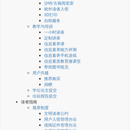
沙特/古籍阅览室
校外读者入馆
3D打印
自助服务
教学与培训
一小时讲座
定制讲座
信息素养课
信息素养能力评测
信息素养手机游戏
信息素质教育微课堂
带班图书馆员
用户共建
推荐购买
捐赠
学位论文提交
出站报告提交
读者指南
规章制度
文明读者公约
用户入馆管理办法
借阅证件管理办法