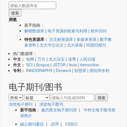
浏览
新手指南：
解锁数据库
|
电子资源的检索与利用
|
校外访问
特色资源库：
古文献资源库
|
多媒体资源
|
数字教
参资料
|
北大学位论文
|
北大讲座
|
民国旧报刊
热门数据库：
中文：
知网
|
万方
|
北大法宝
|
读秀
|
人民日报
外文：
SCI
|
Scopus
|
JSTOR
|
lexis
|
heinonline
专利：
INNOGRAPHY
|
Derwent
|
智慧芽
|
国知局专利
电子期刊/图书
浏览电子期刊
|
浏览电子图书
新手指南
：
遍历西文电子期刊库
|
中外文电子图书资
源简介
核心期刊要目
|
JCR
|
CSSCI