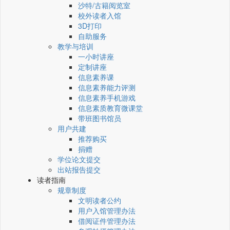
沙特/古籍阅览室
校外读者入馆
3D打印
自助服务
教学与培训
一小时讲座
定制讲座
信息素养课
信息素养能力评测
信息素养手机游戏
信息素质教育微课堂
带班图书馆员
用户共建
推荐购买
捐赠
学位论文提交
出站报告提交
读者指南
规章制度
文明读者公约
用户入馆管理办法
借阅证件管理办法