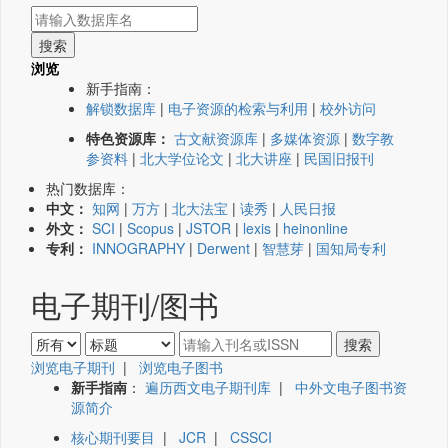
浏览
新手指南：
解锁数据库
|
电子资源的检索与利用
|
校外访问
特色资源库：
古文献资源库
|
多媒体资源
|
数字教
参资料
|
北大学位论文
|
北大讲座
|
民国旧报刊
热门数据库：
中文：
知网
|
万方
|
北大法宝
|
读秀
|
人民日报
外文：
SCI
|
Scopus
|
JSTOR
|
lexis
|
heinonline
专利：
INNOGRAPHY
|
Derwent
|
智慧芽
|
国知局专利
电子期刊/图书
浏览电子期刊
|
浏览电子图书
新手指南
：
遍历西文电子期刊库
|
中外文电子图书资
源简介
核心期刊要目
|
JCR
|
CSSCI