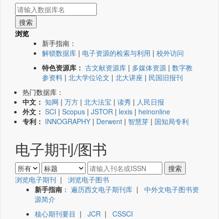
浏览
新手指南：
解锁数据库
|
电子资源的检索与利用
|
校外访问
特色资源库：
古文献资源库
|
多媒体资源
|
数字教
参资料
|
北大学位论文
|
北大讲座
|
民国旧报刊
热门数据库：
中文：
知网
|
万方
|
北大法宝
|
读秀
|
人民日报
外文：
SCI
|
Scopus
|
JSTOR
|
lexis
|
heinonline
专利：
INNOGRAPHY
|
Derwent
|
智慧芽
|
国知局专利
电子期刊/图书
浏览电子期刊
|
浏览电子图书
新手指南
：
遍历西文电子期刊库
|
中外文电子图书资
源简介
核心期刊要目
|
JCR
|
CSSCI