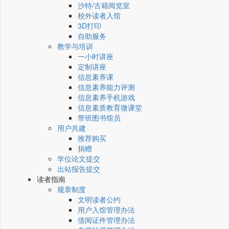
沙特/古籍阅览室
校外读者入馆
3D打印
自助服务
教学与培训
一小时讲座
定制讲座
信息素养课
信息素养能力评测
信息素养手机游戏
信息素质教育微课堂
带班图书馆员
用户共建
推荐购买
捐赠
学位论文提交
出站报告提交
读者指南
规章制度
文明读者公约
用户入馆管理办法
借阅证件管理办法