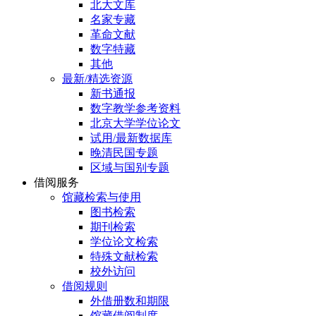
北大文库
名家专藏
革命文献
数字特藏
其他
最新/精选资源
新书通报
数字教学参考资料
北京大学学位论文
试用/最新数据库
晚清民国专题
区域与国别专题
借阅服务
馆藏检索与使用
图书检索
期刊检索
学位论文检索
特殊文献检索
校外访问
借阅规则
外借册数和期限
馆藏借阅制度