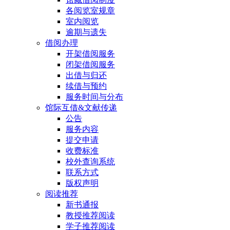
各阅览室规章
室内阅览
逾期与遗失
借阅办理
开架借阅服务
闭架借阅服务
出借与归还
续借与预约
服务时间与分布
馆际互借&文献传递
公告
服务内容
提交申请
收费标准
校外查询系统
联系方式
版权声明
阅读推荐
新书通报
教授推荐阅读
学子推荐阅读