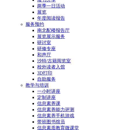
两季一日活动
展览
年度阅读报告
服务预约
南北配楼报告厅
展览展示服务
研讨室
研修专座
和声厅
沙特/古籍阅览室
校外读者入馆
3D打印
自助服务
教学与培训
一小时讲座
定制讲座
信息素养课
信息素养能力评测
信息素养手机游戏
带班图书馆员
信息素质教育微课堂