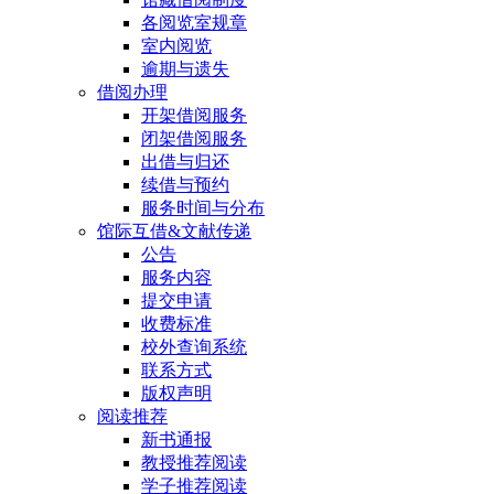
各阅览室规章
室内阅览
逾期与遗失
借阅办理
开架借阅服务
闭架借阅服务
出借与归还
续借与预约
服务时间与分布
馆际互借&文献传递
公告
服务内容
提交申请
收费标准
校外查询系统
联系方式
版权声明
阅读推荐
新书通报
教授推荐阅读
学子推荐阅读