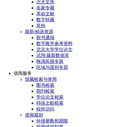
北大文库
名家专藏
革命文献
数字特藏
其他
最新/精选资源
新书通报
数字教学参考资料
北京大学学位论文
试用/最新数据库
晚清民国专题
区域与国别专题
借阅服务
馆藏检索与使用
图书检索
期刊检索
学位论文检索
特殊文献检索
校外访问
借阅规则
外借册数和期限
馆藏借阅制度