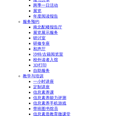
两季一日活动
展览
年度阅读报告
服务预约
南北配楼报告厅
展览展示服务
研讨室
研修专座
和声厅
沙特/古籍阅览室
校外读者入馆
3D打印
自助服务
教学与培训
一小时讲座
定制讲座
信息素养课
信息素养能力评测
信息素养手机游戏
带班图书馆员
信息素质教育微课堂