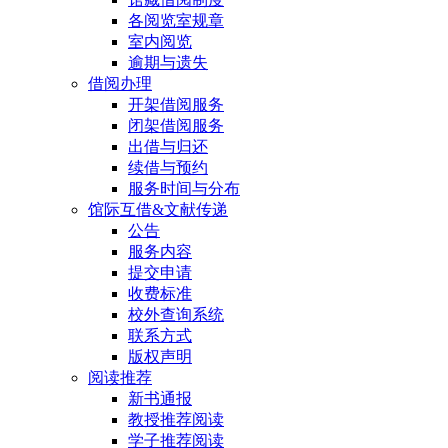
各阅览室规章
室内阅览
逾期与遗失
借阅办理
开架借阅服务
闭架借阅服务
出借与归还
续借与预约
服务时间与分布
馆际互借&文献传递
公告
服务内容
提交申请
收费标准
校外查询系统
联系方式
版权声明
阅读推荐
新书通报
教授推荐阅读
学子推荐阅读