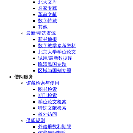
北大文库
名家专藏
革命文献
数字特藏
其他
最新/精选资源
新书通报
数字教学参考资料
北京大学学位论文
试用/最新数据库
晚清民国专题
区域与国别专题
借阅服务
馆藏检索与使用
图书检索
期刊检索
学位论文检索
特殊文献检索
校外访问
借阅规则
外借册数和期限
馆藏借阅制度