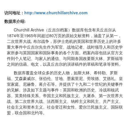
访问地址：
http://www.churchillarchive.com
数据库介绍:
Churchill Archive（丘吉尔档案）数据库包含有关丘吉尔从
1874年至1965年间超过80万页的原始文献资料，涵盖了从第一，
二次世界大战, 布尔战争，苏伊士危机的英国和世界历史上的许多
重大事件中丘吉尔先生作为军官、战地记者、战时领导人和历史学
家所参与英国国家和国际事务的各个方面。档案内容包括从官方文
件到个人笔记、与家人的通信、与同期各国政要斯大林、罗斯福等
之间的信函、电文，以及丘吉尔的演讲稿件的草稿和笔录等资料。
数据库覆盖全球众多的历史人物，如斯大林、希特勒、罗斯
福、艾森豪威尔、张伯伦、甘地、墨索里尼、劳埃德、艾德礼、皇
室家庭、尼赫鲁、蒋介石等。并提供了十九和二十世纪的关键事件
的见解。涉及如下主题与事件：英国和欧洲的历史、冷战和核武
器、英美特殊关系、帝国主义和民族主义、大屠杀、第一次世界大
战、第二次世界大战、法西斯主义、纳粹主义和民主、共产主义、
社会主义和资本主义、社会变迁和女性、爱尔兰民族主义、国际联
盟，联合国和北约等。