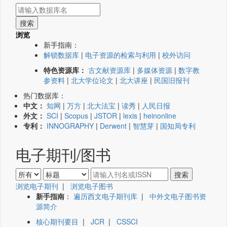
浏览
新手指南：
解锁数据库
|
电子资源的检索与利用
|
校外访问
特色资源库：
古文献资源库
|
多媒体资源
|
数字教
参资料
|
北大学位论文
|
北大讲座
|
民国旧报刊
热门数据库：
中文：
知网
|
万方
|
北大法宝
|
读秀
|
人民日报
外文：
SCI
|
Scopus
|
JSTOR
|
lexis
|
heinonline
专利：
INNOGRAPHY
|
Derwent
|
智慧芽
|
国知局专利
电子期刊/图书
浏览电子期刊
|
浏览电子图书
新手指南
：
遍历西文电子期刊库
|
中外文电子图书资
源简介
核心期刊要目
|
JCR
|
CSSCI