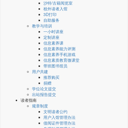
沙特/古籍阅览室
校外读者入馆
3D打印
自助服务
教学与培训
一小时讲座
定制讲座
信息素养课
信息素养能力评测
信息素养手机游戏
信息素质教育微课堂
带班图书馆员
用户共建
推荐购买
捐赠
学位论文提交
出站报告提交
读者指南
规章制度
文明读者公约
用户入馆管理办法
借阅证件管理办法