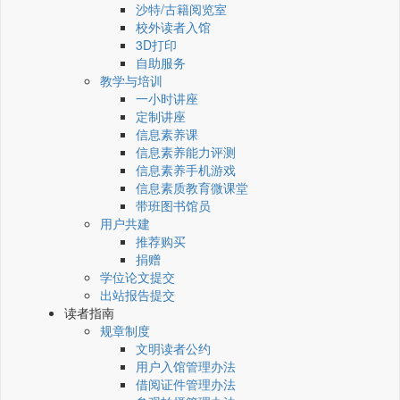
沙特/古籍阅览室
校外读者入馆
3D打印
自助服务
教学与培训
一小时讲座
定制讲座
信息素养课
信息素养能力评测
信息素养手机游戏
信息素质教育微课堂
带班图书馆员
用户共建
推荐购买
捐赠
学位论文提交
出站报告提交
读者指南
规章制度
文明读者公约
用户入馆管理办法
借阅证件管理办法