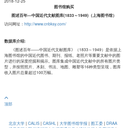
2018-12-25
图书馆购买
图述百年—中国近代文献图库(1833～1949)（上海图书馆）
访问网址：
http://www.cnbksy.com/
数据库介绍:
《图述百年——中国近代文献图库》（1833～1949）是依据上
海图书馆的中国近代图书、期刊、报纸、老照片等重要文献中的图
片进行的深度挖掘和揭示。图库集成中国近代文献中的所有图片类
型，并按照照片、木刻、书法、地图、雕塑等16种类型呈现，图库
收入图片总量超过100万幅。
顶部
北京大学
|
CALIS
|
CASHL
|
大学图书馆学报
|
图工委
|
DRAA