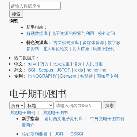
浏览
新手指南：
解锁数据库
|
电子资源的检索与利用
|
校外访问
特色资源库：
古文献资源库
|
多媒体资源
|
数字教
参资料
|
北大学位论文
|
北大讲座
|
民国旧报刊
热门数据库：
中文：
知网
|
万方
|
北大法宝
|
读秀
|
人民日报
外文：
SCI
|
Scopus
|
JSTOR
|
lexis
|
heinonline
专利：
INNOGRAPHY
|
Derwent
|
智慧芽
|
国知局专利
电子期刊/图书
浏览电子期刊
|
浏览电子图书
新手指南
：
遍历西文电子期刊库
|
中外文电子图书资
源简介
核心期刊要目
|
JCR
|
CSSCI