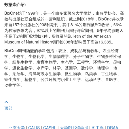
数据库介绍:
BioOne始于1999年，是一个由多家著名大学赞助，由各学协会、高
校与出版社联合组成的非营利组织，截止到2018年，BioOne共收录
来自157个出版社的208种期刊，其中81%的期刊被SCI收录，66%
为独家收录内容，97%以上的期刊为同行评审期刊。5年平均影响因
子高于2的期刊达到27种，所收录的Bulletin of the American
Museum of Natural History期刊2008年影响因子高达16.385。
BioOne期刊涵盖的学科包括：农业、奶制品与畜牧学、农业经济
学、生物学、生物化学、生物物理学、分子生物学、生物多样性保
护、细胞生物学、发育生物学、生态学、工程学、环境科学、昆虫
学、进化生物学。水产学、林学、基因学、遗传学、地理学、地
学、湖沼学、海洋与淡水生物学、微生物学、鸟类学、古生物学、
寄生虫学、植物学、公共环境与职业卫生学、运动科学、兽医学、
动物学等。
顶部
北京大学
|
CALIS
|
CASHL
|
大学图书馆学报
|
图工委
|
DRAA