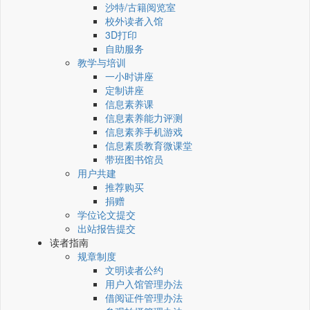
沙特/古籍阅览室
校外读者入馆
3D打印
自助服务
教学与培训
一小时讲座
定制讲座
信息素养课
信息素养能力评测
信息素养手机游戏
信息素质教育微课堂
带班图书馆员
用户共建
推荐购买
捐赠
学位论文提交
出站报告提交
读者指南
规章制度
文明读者公约
用户入馆管理办法
借阅证件管理办法