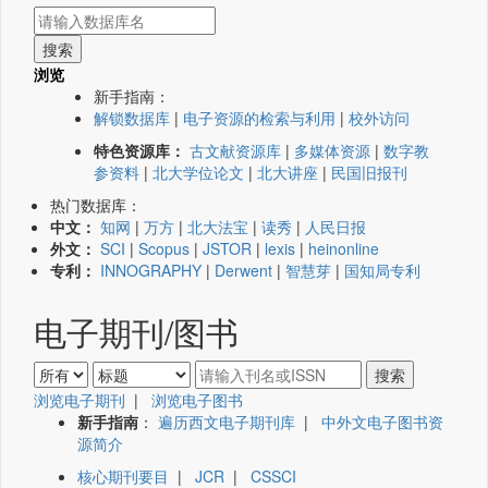
浏览
新手指南：
解锁数据库
|
电子资源的检索与利用
|
校外访问
特色资源库：
古文献资源库
|
多媒体资源
|
数字教
参资料
|
北大学位论文
|
北大讲座
|
民国旧报刊
热门数据库：
中文：
知网
|
万方
|
北大法宝
|
读秀
|
人民日报
外文：
SCI
|
Scopus
|
JSTOR
|
lexis
|
heinonline
专利：
INNOGRAPHY
|
Derwent
|
智慧芽
|
国知局专利
电子期刊/图书
浏览电子期刊
|
浏览电子图书
新手指南
：
遍历西文电子期刊库
|
中外文电子图书资
源简介
核心期刊要目
|
JCR
|
CSSCI