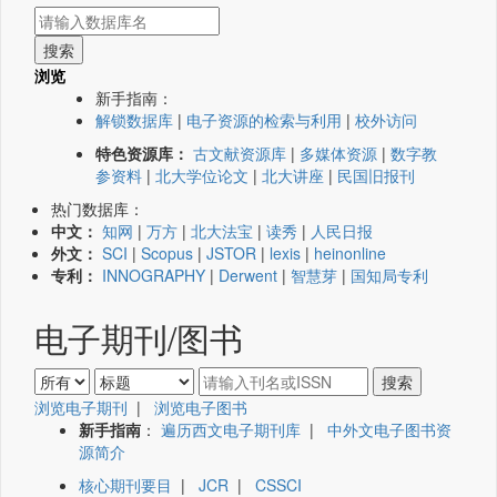
浏览
新手指南：
解锁数据库
|
电子资源的检索与利用
|
校外访问
特色资源库：
古文献资源库
|
多媒体资源
|
数字教
参资料
|
北大学位论文
|
北大讲座
|
民国旧报刊
热门数据库：
中文：
知网
|
万方
|
北大法宝
|
读秀
|
人民日报
外文：
SCI
|
Scopus
|
JSTOR
|
lexis
|
heinonline
专利：
INNOGRAPHY
|
Derwent
|
智慧芽
|
国知局专利
电子期刊/图书
浏览电子期刊
|
浏览电子图书
新手指南
：
遍历西文电子期刊库
|
中外文电子图书资
源简介
核心期刊要目
|
JCR
|
CSSCI