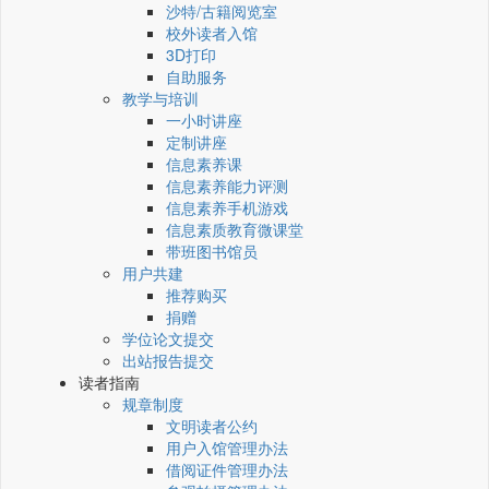
沙特/古籍阅览室
校外读者入馆
3D打印
自助服务
教学与培训
一小时讲座
定制讲座
信息素养课
信息素养能力评测
信息素养手机游戏
信息素质教育微课堂
带班图书馆员
用户共建
推荐购买
捐赠
学位论文提交
出站报告提交
读者指南
规章制度
文明读者公约
用户入馆管理办法
借阅证件管理办法