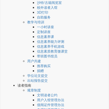
沙特/古籍阅览室
校外读者入馆
3D打印
自助服务
教学与培训
一小时讲座
定制讲座
信息素养课
信息素养能力评测
信息素养手机游戏
信息素质教育微课堂
带班图书馆员
用户共建
推荐购买
捐赠
学位论文提交
出站报告提交
读者指南
规章制度
文明读者公约
用户入馆管理办法
借阅证件管理办法