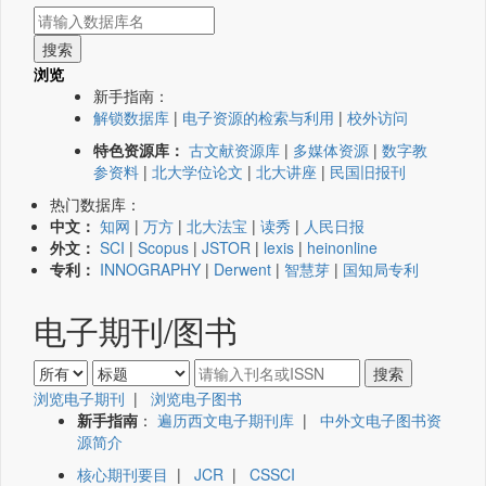
浏览
新手指南：
解锁数据库
|
电子资源的检索与利用
|
校外访问
特色资源库：
古文献资源库
|
多媒体资源
|
数字教
参资料
|
北大学位论文
|
北大讲座
|
民国旧报刊
热门数据库：
中文：
知网
|
万方
|
北大法宝
|
读秀
|
人民日报
外文：
SCI
|
Scopus
|
JSTOR
|
lexis
|
heinonline
专利：
INNOGRAPHY
|
Derwent
|
智慧芽
|
国知局专利
电子期刊/图书
浏览电子期刊
|
浏览电子图书
新手指南
：
遍历西文电子期刊库
|
中外文电子图书资
源简介
核心期刊要目
|
JCR
|
CSSCI