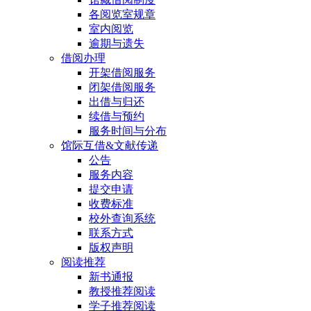
各阅览室规章
室内阅览
逾期与遗失
借阅办理
开架借阅服务
闭架借阅服务
出借与归还
续借与预约
服务时间与分布
馆际互借&文献传递
公告
服务内容
提交申请
收费标准
校外查询系统
联系方式
版权声明
阅读推荐
新书通报
教授推荐阅读
学子推荐阅读