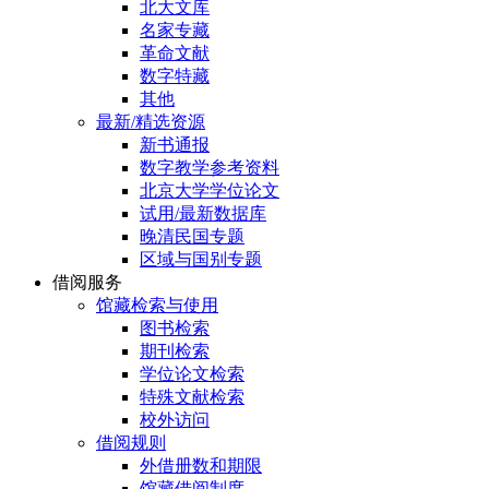
北大文库
名家专藏
革命文献
数字特藏
其他
最新/精选资源
新书通报
数字教学参考资料
北京大学学位论文
试用/最新数据库
晚清民国专题
区域与国别专题
借阅服务
馆藏检索与使用
图书检索
期刊检索
学位论文检索
特殊文献检索
校外访问
借阅规则
外借册数和期限
馆藏借阅制度