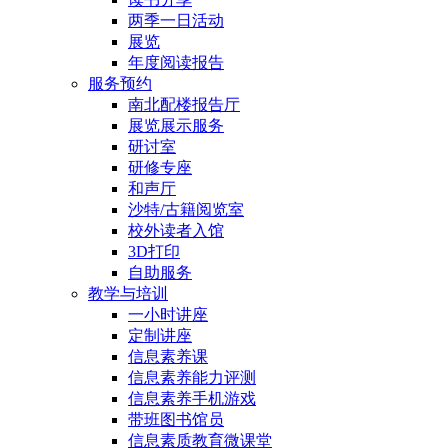
两季一日活动
展览
年度阅读报告
服务预约
南北配楼报告厅
展览展示服务
研讨室
研修专座
和声厅
沙特/古籍阅览室
校外读者入馆
3D打印
自助服务
教学与培训
一小时讲座
定制讲座
信息素养课
信息素养能力评测
信息素养手机游戏
带班图书馆员
信息素质教育微课堂