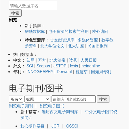
浏览
新手指南：
解锁数据库
|
电子资源的检索与利用
|
校外访问
特色资源库：
古文献资源库
|
多媒体资源
|
数字教
参资料
|
北大学位论文
|
北大讲座
|
民国旧报刊
热门数据库：
中文：
知网
|
万方
|
北大法宝
|
读秀
|
人民日报
外文：
SCI
|
Scopus
|
JSTOR
|
lexis
|
heinonline
专利：
INNOGRAPHY
|
Derwent
|
智慧芽
|
国知局专利
电子期刊/图书
浏览电子期刊
|
浏览电子图书
新手指南
：
遍历西文电子期刊库
|
中外文电子图书资
源简介
核心期刊要目
|
JCR
|
CSSCI