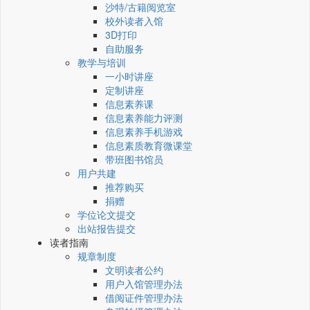
沙特/古籍阅览室
校外读者入馆
3D打印
自助服务
教学与培训
一小时讲座
定制讲座
信息素养课
信息素养能力评测
信息素养手机游戏
信息素质教育微课堂
带班图书馆员
用户共建
推荐购买
捐赠
学位论文提交
出站报告提交
读者指南
规章制度
文明读者公约
用户入馆管理办法
借阅证件管理办法