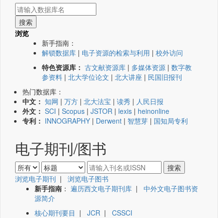
浏览
新手指南：
解锁数据库
|
电子资源的检索与利用
|
校外访问
特色资源库：
古文献资源库
|
多媒体资源
|
数字教
参资料
|
北大学位论文
|
北大讲座
|
民国旧报刊
热门数据库：
中文：
知网
|
万方
|
北大法宝
|
读秀
|
人民日报
外文：
SCI
|
Scopus
|
JSTOR
|
lexis
|
heinonline
专利：
INNOGRAPHY
|
Derwent
|
智慧芽
|
国知局专利
电子期刊/图书
浏览电子期刊
|
浏览电子图书
新手指南
：
遍历西文电子期刊库
|
中外文电子图书资
源简介
核心期刊要目
|
JCR
|
CSSCI