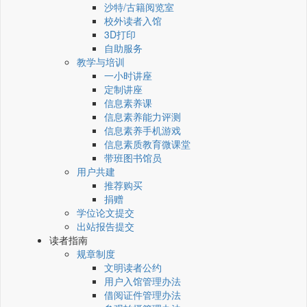
沙特/古籍阅览室
校外读者入馆
3D打印
自助服务
教学与培训
一小时讲座
定制讲座
信息素养课
信息素养能力评测
信息素养手机游戏
信息素质教育微课堂
带班图书馆员
用户共建
推荐购买
捐赠
学位论文提交
出站报告提交
读者指南
规章制度
文明读者公约
用户入馆管理办法
借阅证件管理办法