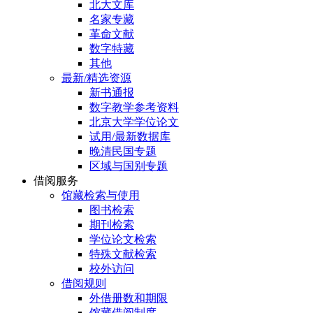
北大文库
名家专藏
革命文献
数字特藏
其他
最新/精选资源
新书通报
数字教学参考资料
北京大学学位论文
试用/最新数据库
晚清民国专题
区域与国别专题
借阅服务
馆藏检索与使用
图书检索
期刊检索
学位论文检索
特殊文献检索
校外访问
借阅规则
外借册数和期限
馆藏借阅制度