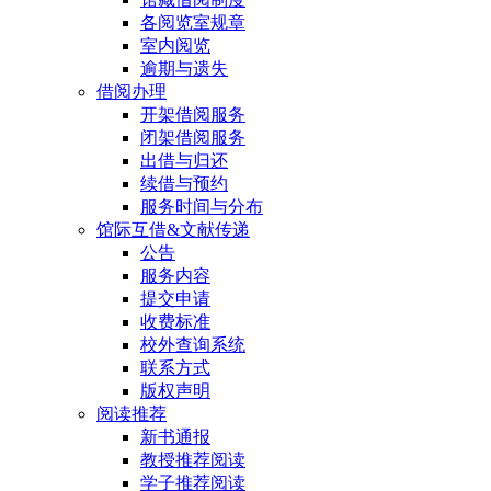
各阅览室规章
室内阅览
逾期与遗失
借阅办理
开架借阅服务
闭架借阅服务
出借与归还
续借与预约
服务时间与分布
馆际互借&文献传递
公告
服务内容
提交申请
收费标准
校外查询系统
联系方式
版权声明
阅读推荐
新书通报
教授推荐阅读
学子推荐阅读