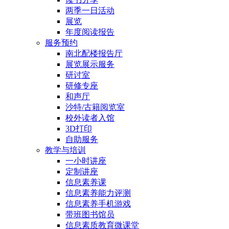
两季一日活动
展览
年度阅读报告
服务预约
南北配楼报告厅
展览展示服务
研讨室
研修专座
和声厅
沙特/古籍阅览室
校外读者入馆
3D打印
自助服务
教学与培训
一小时讲座
定制讲座
信息素养课
信息素养能力评测
信息素养手机游戏
带班图书馆员
信息素质教育微课堂