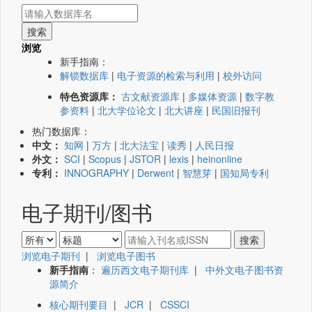
浏览
新手指南：
解锁数据库
|
电子资源的检索与利用
|
校外访问
特色资源库：
古文献资源库
|
多媒体资源
|
数字教
参资料
|
北大学位论文
|
北大讲座
|
民国旧报刊
热门数据库：
中文：
知网
|
万方
|
北大法宝
|
读秀
|
人民日报
外文：
SCI
|
Scopus
|
JSTOR
|
lexis
|
heinonline
专利：
INNOGRAPHY
|
Derwent
|
智慧芽
|
国知局专利
电子期刊/图书
浏览电子期刊
|
浏览电子图书
新手指南
：
遍历西文电子期刊库
|
中外文电子图书资
源简介
核心期刊要目
|
JCR
|
CSSCI