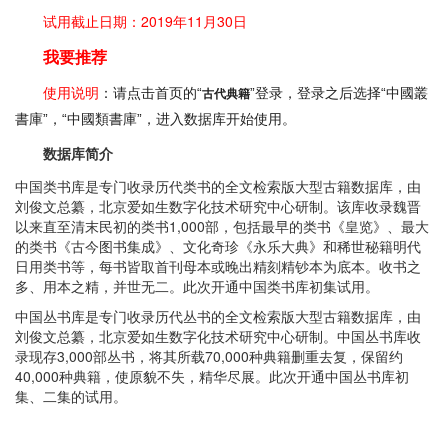
试用截止日期：2019年11月30日
我要推荐
使用说明
：请点击首页的“
”登录，登录之后选择“中國叢
古代典籍
書庫”，“中國類書庫”，进入数据库开始使用。
数据库简介
中国类书库是专门收录历代类书的全文检索版大型古籍数据库，由
刘俊文总纂，北京爱如生数字化技术研究中心研制。该库收录魏晋
以来直至清末民初的类书1,000部，包括最早的类书《皇览》、最大
的类书《古今图书集成》、文化奇珍《永乐大典》和稀世秘籍明代
日用类书等，每书皆取首刊母本或晚出精刻精钞本为底本。收书之
多、用本之精，并世无二。此次开通中国类书库初集试用。
中国丛书库是专门收录历代丛书的全文检索版大型古籍数据库，由
刘俊文总纂，北京爱如生数字化技术研究中心研制。中国丛书库收
录现存3,000部丛书，将其所载70,000种典籍删重去复，保留约
40,000种典籍，使原貌不失，精华尽展。此次开通中国丛书库初
集、二集的试用。