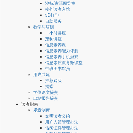
沙特/古籍阅览室
校外读者入馆
3D打印
自助服务
教学与培训
一小时讲座
定制讲座
信息素养课
信息素养能力评测
信息素养手机游戏
信息素质教育微课堂
带班图书馆员
用户共建
推荐购买
捐赠
学位论文提交
出站报告提交
读者指南
规章制度
文明读者公约
用户入馆管理办法
借阅证件管理办法