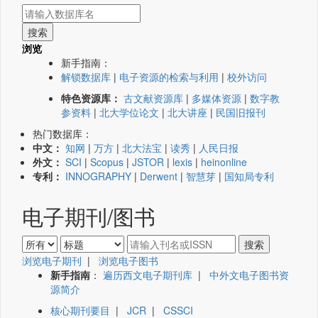
浏览
新手指南：
解锁数据库
|
电子资源的检索与利用
|
校外访问
特色资源库：
古文献资源库
|
多媒体资源
|
数字教
参资料
|
北大学位论文
|
北大讲座
|
民国旧报刊
热门数据库：
中文：
知网
|
万方
|
北大法宝
|
读秀
|
人民日报
外文：
SCI
|
Scopus
|
JSTOR
|
lexis
|
heinonline
专利：
INNOGRAPHY
|
Derwent
|
智慧芽
|
国知局专利
电子期刊/图书
浏览电子期刊
|
浏览电子图书
新手指南
：
遍历西文电子期刊库
|
中外文电子图书资
源简介
核心期刊要目
|
JCR
|
CSSCI