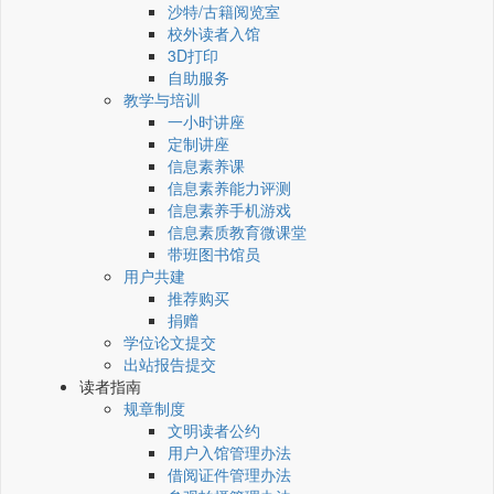
沙特/古籍阅览室
校外读者入馆
3D打印
自助服务
教学与培训
一小时讲座
定制讲座
信息素养课
信息素养能力评测
信息素养手机游戏
信息素质教育微课堂
带班图书馆员
用户共建
推荐购买
捐赠
学位论文提交
出站报告提交
读者指南
规章制度
文明读者公约
用户入馆管理办法
借阅证件管理办法