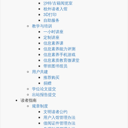
沙特/古籍阅览室
校外读者入馆
3D打印
自助服务
教学与培训
一小时讲座
定制讲座
信息素养课
信息素养能力评测
信息素养手机游戏
信息素质教育微课堂
带班图书馆员
用户共建
推荐购买
捐赠
学位论文提交
出站报告提交
读者指南
规章制度
文明读者公约
用户入馆管理办法
借阅证件管理办法