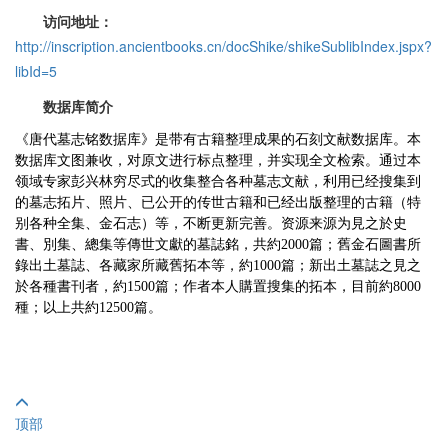
访问地址：
http://inscription.ancientbooks.cn/docShike/shikeSublibIndex.jspx?
libId=5
数据库简介
《唐代墓志铭数据库》是带有古籍整理成果的石刻文献数据库。本
数据库文图兼收，对原文进行标点整理，并实现全文检索。通过本
领域专家彭兴林穷尽式的收集整合各种墓志文献，利用已经搜集到
的墓志拓片、照片、已公开的传世古籍和已经出版整理的古籍（特
别各种全集、金石志）等，不断更新完善。资源来源为見之於史
書、別集、總集等傳世文獻的墓誌銘，共約2000篇；舊金石圖書所
錄出土墓誌、各藏家所藏舊拓本等，約1000篇；新出土墓誌之見之
於各種書刊者，約1500篇；作者本人購置搜集的拓本，目前約8000
種；以上共約12500篇。
顶部