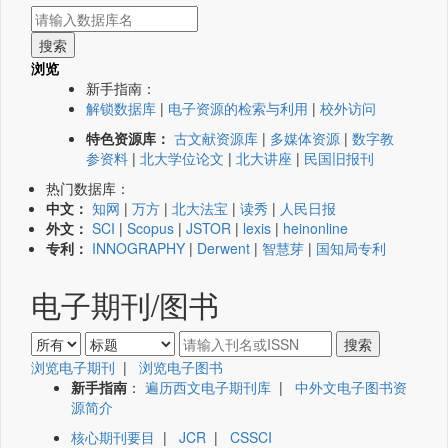
浏览
新手指南：
解锁数据库
|
电子资源的检索与利用
|
校外访问
特色资源库：
古文献资源库
|
多媒体资源
|
数字教
参资料
|
北大学位论文
|
北大讲座
|
民国旧报刊
热门数据库：
中文：
知网
|
万方
|
北大法宝
|
读秀
|
人民日报
外文：
SCI
|
Scopus
|
JSTOR
|
lexis
|
heinonline
专利：
INNOGRAPHY
|
Derwent
|
智慧芽
|
国知局专利
电子期刊/图书
浏览电子期刊
|
浏览电子图书
新手指南
：
遍历西文电子期刊库
|
中外文电子图书资
源简介
核心期刊要目
|
JCR
|
CSSCI