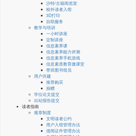
沙特/古籍阅览室
校外读者入馆
3D打印
自助服务
教学与培训
一小时讲座
定制讲座
信息素养课
信息素养能力评测
信息素养手机游戏
信息素质教育微课堂
带班图书馆员
用户共建
推荐购买
捐赠
学位论文提交
出站报告提交
读者指南
规章制度
文明读者公约
用户入馆管理办法
借阅证件管理办法