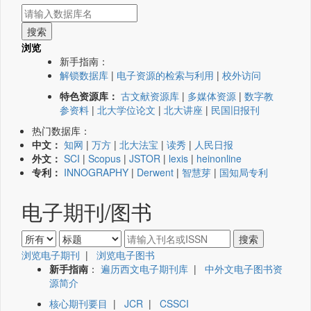
浏览
新手指南：
解锁数据库
|
电子资源的检索与利用
|
校外访问
特色资源库：
古文献资源库
|
多媒体资源
|
数字教
参资料
|
北大学位论文
|
北大讲座
|
民国旧报刊
热门数据库：
中文：
知网
|
万方
|
北大法宝
|
读秀
|
人民日报
外文：
SCI
|
Scopus
|
JSTOR
|
lexis
|
heinonline
专利：
INNOGRAPHY
|
Derwent
|
智慧芽
|
国知局专利
电子期刊/图书
浏览电子期刊
|
浏览电子图书
新手指南
：
遍历西文电子期刊库
|
中外文电子图书资
源简介
核心期刊要目
|
JCR
|
CSSCI