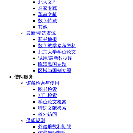
北大文库
名家专藏
革命文献
数字特藏
其他
最新/精选资源
新书通报
数字教学参考资料
北京大学学位论文
试用/最新数据库
晚清民国专题
区域与国别专题
借阅服务
馆藏检索与使用
图书检索
期刊检索
学位论文检索
特殊文献检索
校外访问
借阅规则
外借册数和期限
馆藏借阅制度