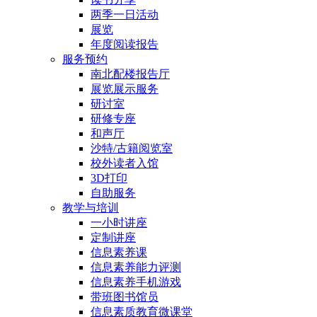
两季一日活动
展览
年度阅读报告
服务预约
南北配楼报告厅
展览展示服务
研讨室
研修专座
和声厅
沙特/古籍阅览室
校外读者入馆
3D打印
自助服务
教学与培训
一小时讲座
定制讲座
信息素养课
信息素养能力评测
信息素养手机游戏
带班图书馆员
信息素质教育微课堂