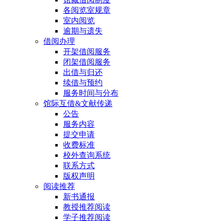
各阅览室规章
室内阅览
逾期与遗失
借阅办理
开架借阅服务
闭架借阅服务
出借与归还
续借与预约
服务时间与分布
馆际互借&文献传递
公告
服务内容
提交申请
收费标准
校外查询系统
联系方式
版权声明
阅读推荐
新书通报
教授推荐阅读
学子推荐阅读