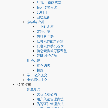
沙特/古籍阅览室
校外读者入馆
3D打印
自助服务
教学与培训
一小时讲座
定制讲座
信息素养课
信息素养能力评测
信息素养手机游戏
信息素质教育微课堂
带班图书馆员
用户共建
推荐购买
捐赠
学位论文提交
出站报告提交
读者指南
规章制度
文明读者公约
用户入馆管理办法
借阅证件管理办法