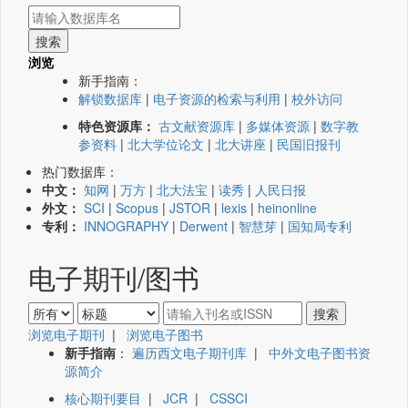
浏览
新手指南：
解锁数据库
|
电子资源的检索与利用
|
校外访问
特色资源库：
古文献资源库
|
多媒体资源
|
数字教
参资料
|
北大学位论文
|
北大讲座
|
民国旧报刊
热门数据库：
中文：
知网
|
万方
|
北大法宝
|
读秀
|
人民日报
外文：
SCI
|
Scopus
|
JSTOR
|
lexis
|
heinonline
专利：
INNOGRAPHY
|
Derwent
|
智慧芽
|
国知局专利
电子期刊/图书
浏览电子期刊
|
浏览电子图书
新手指南
：
遍历西文电子期刊库
|
中外文电子图书资
源简介
核心期刊要目
|
JCR
|
CSSCI