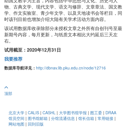
助国文教学为主旨，内容包括中华思想与文化、历史与人
物、古典文学、现代文学、语文与修辞、文章章法、国文教
学、作文实验室、青少年文学、以及天地读书会等栏目，同
时该刊目前也增加介绍大陆有关学术活动方面内容。
该试用数据库收录除部分未授权文章之外所有自创刊号至最
新期号内容，每月更新，与纸质文本相比大约延后三天左
右。
试用截至：2020年12月31日
我要推荐
数据库导航详见：
http://dbnav.lib.pku.edu.cn/node/12716
顶部
北京大学
|
CALIS
|
CASHL
|
大学图书馆学报
|
图工委
|
DRAA
馆员空间
|
图书馆邮箱
|
分馆流通信息
|
馆长信箱
|
常用链接
|
网站地图
|
回到旧版