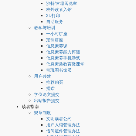
沙特/古籍阅览室
校外读者入馆
3D打印
自助服务
教学与培训
一小时讲座
定制讲座
信息素养课
信息素养能力评测
信息素养手机游戏
信息素质教育微课堂
带班图书馆员
用户共建
推荐购买
捐赠
学位论文提交
出站报告提交
读者指南
规章制度
文明读者公约
用户入馆管理办法
借阅证件管理办法