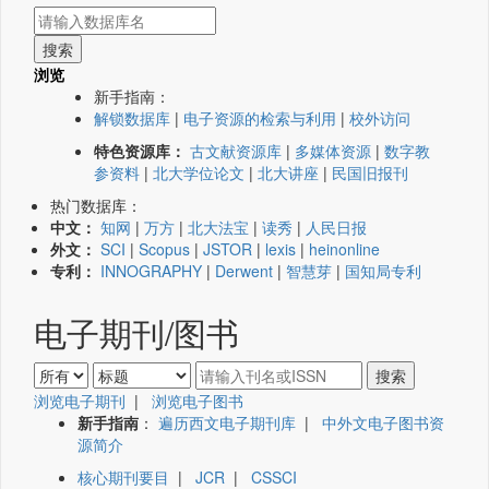
浏览
新手指南：
解锁数据库
|
电子资源的检索与利用
|
校外访问
特色资源库：
古文献资源库
|
多媒体资源
|
数字教
参资料
|
北大学位论文
|
北大讲座
|
民国旧报刊
热门数据库：
中文：
知网
|
万方
|
北大法宝
|
读秀
|
人民日报
外文：
SCI
|
Scopus
|
JSTOR
|
lexis
|
heinonline
专利：
INNOGRAPHY
|
Derwent
|
智慧芽
|
国知局专利
电子期刊/图书
浏览电子期刊
|
浏览电子图书
新手指南
：
遍历西文电子期刊库
|
中外文电子图书资
源简介
核心期刊要目
|
JCR
|
CSSCI