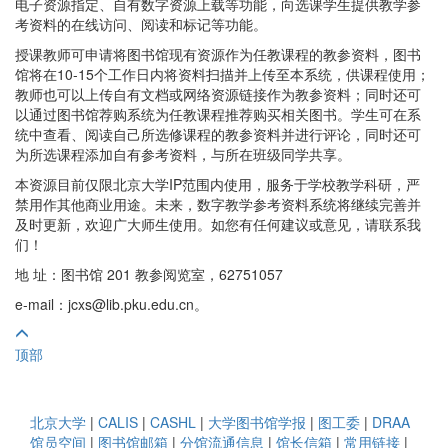
电子资源指定、自有数字资源上载等功能，向选课学生提供教学参
考资料的在线访问、阅读和标记等功能。
授课教师可申请将图书馆现有资源作为任教课程的教参资料，图书
馆将在10-15个工作日内将资料扫描并上传至本系统，供课程使用；
教师也可以上传自有文档或网络资源链接作为教参资料；同时还可
以通过图书馆荐购系统为任教课程推荐购买相关图书。学生可在系
统中查看、阅读自己所选修课程的教参资料并进行评论，同时还可
为所选课程添加自有参考资料，与所在班级同学共享。
本资源目前仅限北京大学IP范围内使用，服务于学校教学科研，严
禁用作其他商业用途。未来，数字教学参考资料系统将继续完善并
及时更新，欢迎广大师生使用。如您有任何建议或意见，请联系我
们！
地 址：图书馆 201 教参阅览室，62751057
e-mail：jcxs@lib.pku.edu.cn。
顶部
北京大学
|
CALIS
|
CASHL
|
大学图书馆学报
|
图工委
|
DRAA
馆员空间
|
图书馆邮箱
|
分馆流通信息
|
馆长信箱
|
常用链接
|