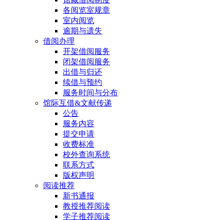
各阅览室规章
室内阅览
逾期与遗失
借阅办理
开架借阅服务
闭架借阅服务
出借与归还
续借与预约
服务时间与分布
馆际互借&文献传递
公告
服务内容
提交申请
收费标准
校外查询系统
联系方式
版权声明
阅读推荐
新书通报
教授推荐阅读
学子推荐阅读