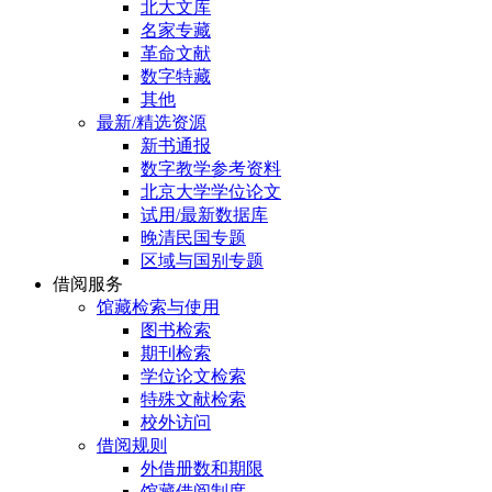
北大文库
名家专藏
革命文献
数字特藏
其他
最新/精选资源
新书通报
数字教学参考资料
北京大学学位论文
试用/最新数据库
晚清民国专题
区域与国别专题
借阅服务
馆藏检索与使用
图书检索
期刊检索
学位论文检索
特殊文献检索
校外访问
借阅规则
外借册数和期限
馆藏借阅制度