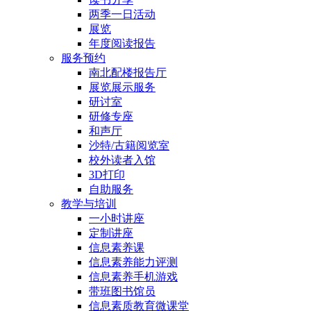
两季一日活动
展览
年度阅读报告
服务预约
南北配楼报告厅
展览展示服务
研讨室
研修专座
和声厅
沙特/古籍阅览室
校外读者入馆
3D打印
自助服务
教学与培训
一小时讲座
定制讲座
信息素养课
信息素养能力评测
信息素养手机游戏
带班图书馆员
信息素质教育微课堂