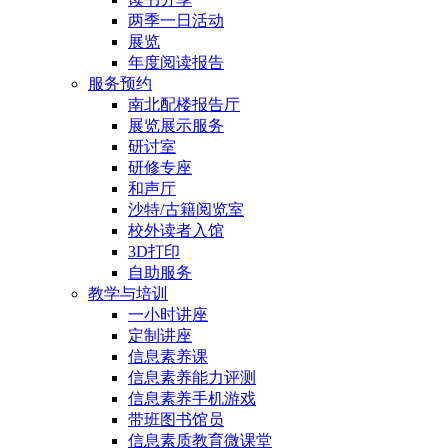
两季一日活动
展览
年度阅读报告
服务预约
南北配楼报告厅
展览展示服务
研讨室
研修专座
和声厅
沙特/古籍阅览室
校外读者入馆
3D打印
自助服务
教学与培训
一小时讲座
定制讲座
信息素养课
信息素养能力评测
信息素养手机游戏
带班图书馆员
信息素质教育微课堂