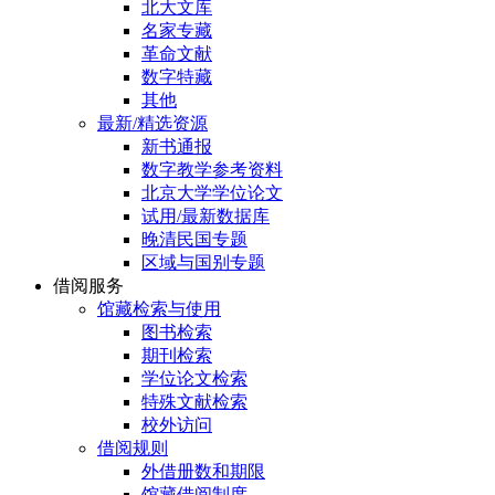
北大文库
名家专藏
革命文献
数字特藏
其他
最新/精选资源
新书通报
数字教学参考资料
北京大学学位论文
试用/最新数据库
晚清民国专题
区域与国别专题
借阅服务
馆藏检索与使用
图书检索
期刊检索
学位论文检索
特殊文献检索
校外访问
借阅规则
外借册数和期限
馆藏借阅制度