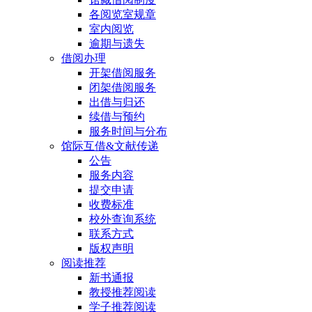
各阅览室规章
室内阅览
逾期与遗失
借阅办理
开架借阅服务
闭架借阅服务
出借与归还
续借与预约
服务时间与分布
馆际互借&文献传递
公告
服务内容
提交申请
收费标准
校外查询系统
联系方式
版权声明
阅读推荐
新书通报
教授推荐阅读
学子推荐阅读