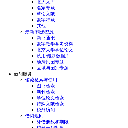
北大文库
名家专藏
革命文献
数字特藏
其他
最新/精选资源
新书通报
数字教学参考资料
北京大学学位论文
试用/最新数据库
晚清民国专题
区域与国别专题
借阅服务
馆藏检索与使用
图书检索
期刊检索
学位论文检索
特殊文献检索
校外访问
借阅规则
外借册数和期限
馆藏借阅制度