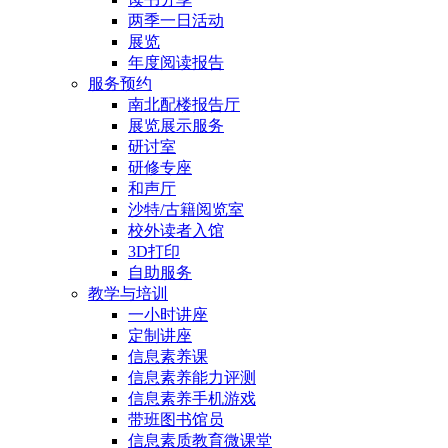
两季一日活动
展览
年度阅读报告
服务预约
南北配楼报告厅
展览展示服务
研讨室
研修专座
和声厅
沙特/古籍阅览室
校外读者入馆
3D打印
自助服务
教学与培训
一小时讲座
定制讲座
信息素养课
信息素养能力评测
信息素养手机游戏
带班图书馆员
信息素质教育微课堂