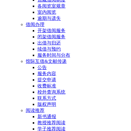
各阅览室规章
室内阅览
逾期与遗失
借阅办理
开架借阅服务
闭架借阅服务
出借与归还
续借与预约
服务时间与分布
馆际互借&文献传递
公告
服务内容
提交申请
收费标准
校外查询系统
联系方式
版权声明
阅读推荐
新书通报
教授推荐阅读
学子推荐阅读