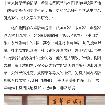
非常支持母亲的捐赠，希望这些藏品能在图书馆继续发挥他
们的美学价值和学术价值，吸引更多的老师和同学从事母亲
所热爱的中法文学关系研究。”
此次捐赠的六幅版画包括：法国画家、版画家、雕塑家
奥诺雷·杜米埃（Honoré Daumier，1808-1879）《中国之
旅》系列版画中的4幅，其余中国题材版画1幅，均为漫画风
格。杜米埃尤以政治、社会题材漫画著称，善于揭示日常生
活场景背后的政治和社会问题，他的笔法细致、准确，构图
大胆，富于戏剧性，被公认为19世纪法国最重要的讽刺漫画
家，受到巴尔扎克、波德莱尔等人的推崇。另有法国著名版
画家普拉蒂埃（Jules Platier）与中国有关的作品一幅。六
幅画作中有四幅配有19世纪画框，非常珍贵。