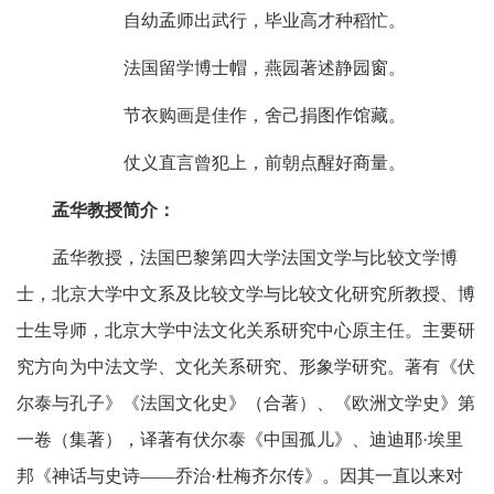
自幼孟师出武行，毕业高才种稻忙。
法国留学博士帽，燕园著述静园窗。
节衣购画是佳作，舍己捐图作馆藏。
仗义直言曾犯上，前朝点醒好商量。
孟华教授简介
：
孟华教授，法国巴黎第四大学法国文学与比较文学博
士，北京大学中文系及比较文学与比较文化研究所教授、博
士生导师，北京大学中法文化关系研究中心
原
主任。主要研
究方向为中法文学、文化关系研究、形象学研究。著有《伏
尔泰与孔子》《法国文化史》（合著）、《欧洲文学史》第
一卷（集著），译著有伏尔泰《中国孤儿》、迪迪耶·埃里
邦《神话与史诗——乔治·杜梅齐尔传》。因其一直以来对