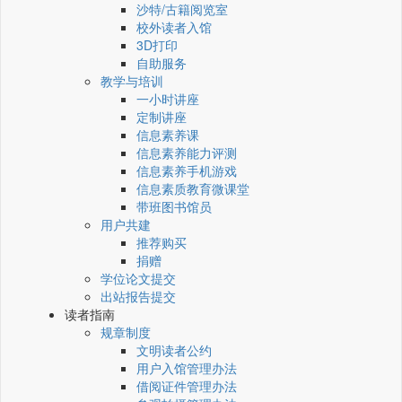
沙特/古籍阅览室
校外读者入馆
3D打印
自助服务
教学与培训
一小时讲座
定制讲座
信息素养课
信息素养能力评测
信息素养手机游戏
信息素质教育微课堂
带班图书馆员
用户共建
推荐购买
捐赠
学位论文提交
出站报告提交
读者指南
规章制度
文明读者公约
用户入馆管理办法
借阅证件管理办法