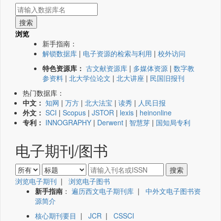
浏览
新手指南：
解锁数据库
|
电子资源的检索与利用
|
校外访问
特色资源库：
古文献资源库
|
多媒体资源
|
数字教
参资料
|
北大学位论文
|
北大讲座
|
民国旧报刊
热门数据库：
中文：
知网
|
万方
|
北大法宝
|
读秀
|
人民日报
外文：
SCI
|
Scopus
|
JSTOR
|
lexis
|
heinonline
专利：
INNOGRAPHY
|
Derwent
|
智慧芽
|
国知局专利
电子期刊/图书
浏览电子期刊
|
浏览电子图书
新手指南
：
遍历西文电子期刊库
|
中外文电子图书资
源简介
核心期刊要目
|
JCR
|
CSSCI