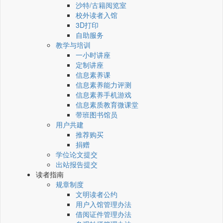
沙特/古籍阅览室
校外读者入馆
3D打印
自助服务
教学与培训
一小时讲座
定制讲座
信息素养课
信息素养能力评测
信息素养手机游戏
信息素质教育微课堂
带班图书馆员
用户共建
推荐购买
捐赠
学位论文提交
出站报告提交
读者指南
规章制度
文明读者公约
用户入馆管理办法
借阅证件管理办法