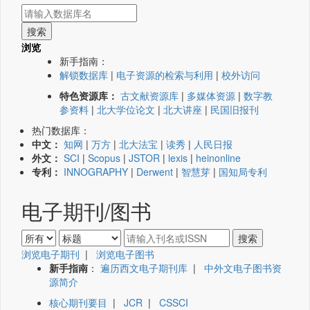
浏览
新手指南：
解锁数据库
|
电子资源的检索与利用
|
校外访问
特色资源库：
古文献资源库
|
多媒体资源
|
数字教
参资料
|
北大学位论文
|
北大讲座
|
民国旧报刊
热门数据库：
中文：
知网
|
万方
|
北大法宝
|
读秀
|
人民日报
外文：
SCI
|
Scopus
|
JSTOR
|
lexis
|
heinonline
专利：
INNOGRAPHY
|
Derwent
|
智慧芽
|
国知局专利
电子期刊/图书
浏览电子期刊
|
浏览电子图书
新手指南
：
遍历西文电子期刊库
|
中外文电子图书资
源简介
核心期刊要目
|
JCR
|
CSSCI