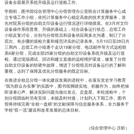
设备全面展开系统升级及运行巡检工作。
学期初，图书馆综合管理中心分馆管理办公室联合计算服务中心成
立专项工作小组，依托计算服务中心稳定高效的技术支撑服务，首
先对院系分馆的自助文印设备运行情况进行详细摸底。在3月对文印
设备操作系统普查、升级的基础上，结合设备运行状态，总馆工作
小组反复讨论，分别与分馆馆员和设备供应商多次沟通，制订了分
层次、有步骤的巡检方案和规范详实的记录表单。5月10日至28日共
三周内，总馆工作小组逐个走访19家分馆、电话邮件等方式远程联
系6家分馆，完成全部25家分馆的自助文印设备系统升级及运行巡
检。通过现场调试、回访和建立直接的远程维护渠道，修复了分馆
自助文印设备的软硬件故障，增进了分馆馆员对设备运行的了解和
重视，达到了保障及优化分馆服务的既定目标。
在推进全校总分馆一体化建设发展的进程中，在落实党史学习教育
“我为群众办实事”的实践中，图书馆脚踏实地、积极作为，始终把倾
听读者心声、解决实际问题当做出发点、定盘星。本轮巡检中，个
别分馆因临时另有安排，未能及时对接，计划列入下期工作。图书
馆将持续完善“全校一盘棋”的文献保障与信息服务体系，全力服务于
学校“双一流”建设和改革发展的总体目标。
（综合管理中心 庄昕）