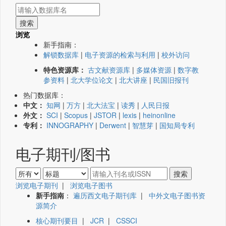
浏览
新手指南：
解锁数据库
|
电子资源的检索与利用
|
校外访问
特色资源库：
古文献资源库
|
多媒体资源
|
数字教
参资料
|
北大学位论文
|
北大讲座
|
民国旧报刊
热门数据库：
中文：
知网
|
万方
|
北大法宝
|
读秀
|
人民日报
外文：
SCI
|
Scopus
|
JSTOR
|
lexis
|
heinonline
专利：
INNOGRAPHY
|
Derwent
|
智慧芽
|
国知局专利
电子期刊/图书
浏览电子期刊
|
浏览电子图书
新手指南
：
遍历西文电子期刊库
|
中外文电子图书资
源简介
核心期刊要目
|
JCR
|
CSSCI