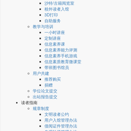
沙特/古籍阅览室
校外读者入馆
3D打印
自助服务
教学与培训
一小时讲座
定制讲座
信息素养课
信息素养能力评测
信息素养手机游戏
信息素质教育微课堂
带班图书馆员
用户共建
推荐购买
捐赠
学位论文提交
出站报告提交
读者指南
规章制度
文明读者公约
用户入馆管理办法
借阅证件管理办法