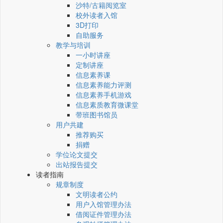
沙特/古籍阅览室
校外读者入馆
3D打印
自助服务
教学与培训
一小时讲座
定制讲座
信息素养课
信息素养能力评测
信息素养手机游戏
信息素质教育微课堂
带班图书馆员
用户共建
推荐购买
捐赠
学位论文提交
出站报告提交
读者指南
规章制度
文明读者公约
用户入馆管理办法
借阅证件管理办法