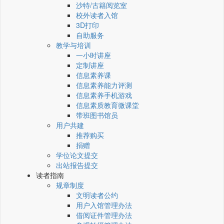
沙特/古籍阅览室
校外读者入馆
3D打印
自助服务
教学与培训
一小时讲座
定制讲座
信息素养课
信息素养能力评测
信息素养手机游戏
信息素质教育微课堂
带班图书馆员
用户共建
推荐购买
捐赠
学位论文提交
出站报告提交
读者指南
规章制度
文明读者公约
用户入馆管理办法
借阅证件管理办法