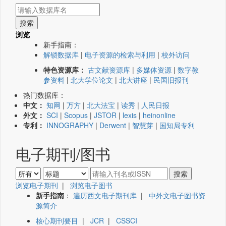
浏览
新手指南：
解锁数据库
|
电子资源的检索与利用
|
校外访问
特色资源库：
古文献资源库
|
多媒体资源
|
数字教
参资料
|
北大学位论文
|
北大讲座
|
民国旧报刊
热门数据库：
中文：
知网
|
万方
|
北大法宝
|
读秀
|
人民日报
外文：
SCI
|
Scopus
|
JSTOR
|
lexis
|
heinonline
专利：
INNOGRAPHY
|
Derwent
|
智慧芽
|
国知局专利
电子期刊/图书
浏览电子期刊
|
浏览电子图书
新手指南
：
遍历西文电子期刊库
|
中外文电子图书资
源简介
核心期刊要目
|
JCR
|
CSSCI