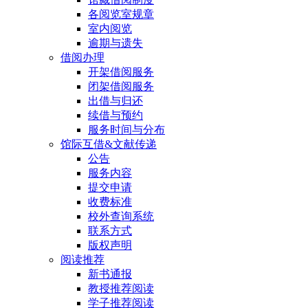
各阅览室规章
室内阅览
逾期与遗失
借阅办理
开架借阅服务
闭架借阅服务
出借与归还
续借与预约
服务时间与分布
馆际互借&文献传递
公告
服务内容
提交申请
收费标准
校外查询系统
联系方式
版权声明
阅读推荐
新书通报
教授推荐阅读
学子推荐阅读