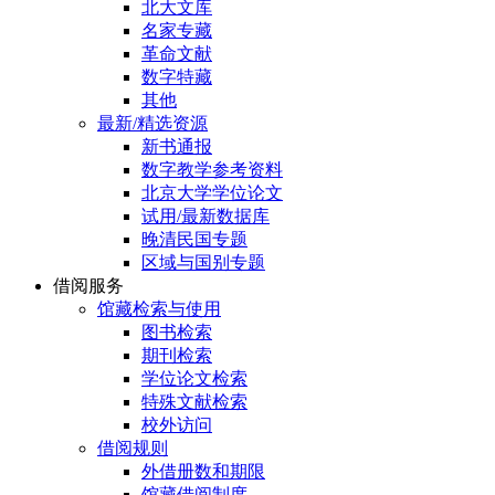
北大文库
名家专藏
革命文献
数字特藏
其他
最新/精选资源
新书通报
数字教学参考资料
北京大学学位论文
试用/最新数据库
晚清民国专题
区域与国别专题
借阅服务
馆藏检索与使用
图书检索
期刊检索
学位论文检索
特殊文献检索
校外访问
借阅规则
外借册数和期限
馆藏借阅制度