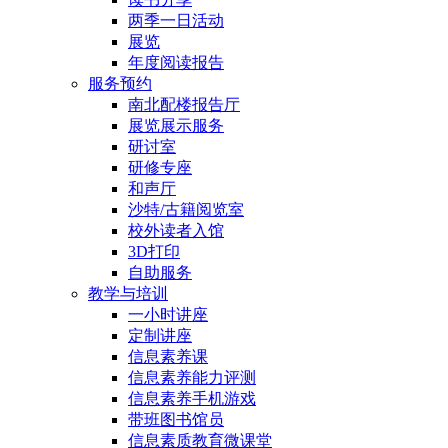
两季一日活动
展览
年度阅读报告
服务预约
南北配楼报告厅
展览展示服务
研讨室
研修专座
和声厅
沙特/古籍阅览室
校外读者入馆
3D打印
自助服务
教学与培训
一小时讲座
定制讲座
信息素养课
信息素养能力评测
信息素养手机游戏
带班图书馆员
信息素质教育微课堂