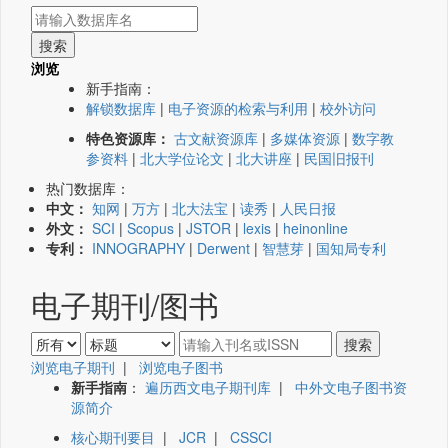
浏览
新手指南：
解锁数据库
|
电子资源的检索与利用
|
校外访问
特色资源库：
古文献资源库
|
多媒体资源
|
数字教
参资料
|
北大学位论文
|
北大讲座
|
民国旧报刊
热门数据库：
中文：
知网
|
万方
|
北大法宝
|
读秀
|
人民日报
外文：
SCI
|
Scopus
|
JSTOR
|
lexis
|
heinonline
专利：
INNOGRAPHY
|
Derwent
|
智慧芽
|
国知局专利
电子期刊/图书
浏览电子期刊
|
浏览电子图书
新手指南
：
遍历西文电子期刊库
|
中外文电子图书资
源简介
核心期刊要目
|
JCR
|
CSSCI