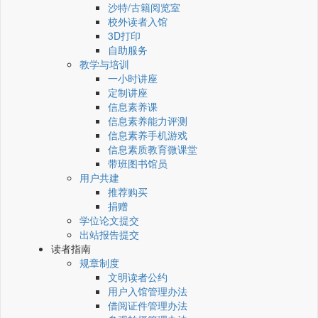
沙特/古籍阅览室
校外读者入馆
3D打印
自助服务
教学与培训
一小时讲座
定制讲座
信息素养课
信息素养能力评测
信息素养手机游戏
信息素质教育微课堂
带班图书馆员
用户共建
推荐购买
捐赠
学位论文提交
出站报告提交
读者指南
规章制度
文明读者公约
用户入馆管理办法
借阅证件管理办法