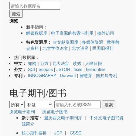
浏览
新手指南：
解锁数据库
|
电子资源的检索与利用
|
校外访问
特色资源库：
古文献资源库
|
多媒体资源
|
数字教
参资料
|
北大学位论文
|
北大讲座
|
民国旧报刊
热门数据库：
中文：
知网
|
万方
|
北大法宝
|
读秀
|
人民日报
外文：
SCI
|
Scopus
|
JSTOR
|
lexis
|
heinonline
专利：
INNOGRAPHY
|
Derwent
|
智慧芽
|
国知局专利
电子期刊/图书
浏览电子期刊
|
浏览电子图书
新手指南
：
遍历西文电子期刊库
|
中外文电子图书资
源简介
核心期刊要目
|
JCR
|
CSSCI