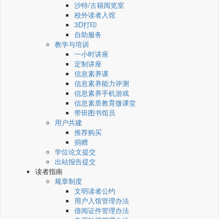
沙特/古籍阅览室
校外读者入馆
3D打印
自助服务
教学与培训
一小时讲座
定制讲座
信息素养课
信息素养能力评测
信息素养手机游戏
信息素质教育微课堂
带班图书馆员
用户共建
推荐购买
捐赠
学位论文提交
出站报告提交
读者指南
规章制度
文明读者公约
用户入馆管理办法
借阅证件管理办法