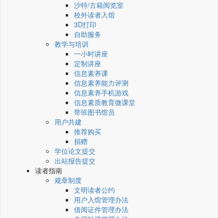
沙特/古籍阅览室
校外读者入馆
3D打印
自助服务
教学与培训
一小时讲座
定制讲座
信息素养课
信息素养能力评测
信息素养手机游戏
信息素质教育微课堂
带班图书馆员
用户共建
推荐购买
捐赠
学位论文提交
出站报告提交
读者指南
规章制度
文明读者公约
用户入馆管理办法
借阅证件管理办法