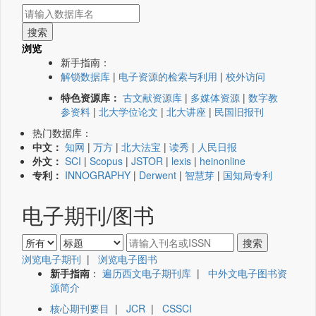
浏览
新手指南：
解锁数据库
|
电子资源的检索与利用
|
校外访问
特色资源库：
古文献资源库
|
多媒体资源
|
数字教
参资料
|
北大学位论文
|
北大讲座
|
民国旧报刊
热门数据库：
中文：
知网
|
万方
|
北大法宝
|
读秀
|
人民日报
外文：
SCI
|
Scopus
|
JSTOR
|
lexis
|
heinonline
专利：
INNOGRAPHY
|
Derwent
|
智慧芽
|
国知局专利
电子期刊/图书
浏览电子期刊
|
浏览电子图书
新手指南
：
遍历西文电子期刊库
|
中外文电子图书资
源简介
核心期刊要目
|
JCR
|
CSSCI