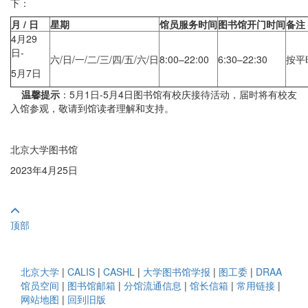
下：
月 / 日
星期
馆员服务时间
图书馆开门时间
备注
4月29
日-
六/日/一/二/三/四/五/六/日
8:00–22:00
6:30–22:30
按平
5月7日
温馨提示
：5月1日-5月4日图书馆有校庆接待活动，届时将有校友
入馆参观，敬请到馆读者理解和支持。
北京大学图书馆
2023年4月25日
顶部
北京大学
|
CALIS
|
CASHL
|
大学图书馆学报
|
图工委
|
DRAA
馆员空间
|
图书馆邮箱
|
分馆流通信息
|
馆长信箱
|
常用链接
|
网站地图
|
回到旧版